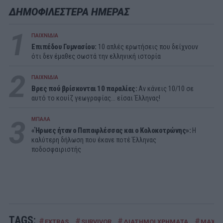
ΔΗΜΟΦΙΛΕΣΤΕΡΑ ΗΜΕΡΑΣ
1
ΠΑΙΧΝΙΔΙΑ
Επιπέδου Γυμνασίου:
10 απλές ερωτήσεις που δείχνουν
ότι δεν έμαθες σωστά την ελληνική ιστορία
2
ΠΑΙΧΝΙΔΙΑ
Βρες πού βρίσκονται 10 παραλίες:
Αν κάνεις 10/10 σε
αυτό το κουίζ γεωγραφίας... είσαι Έλληνας!
3
ΜΠΑΛΑ
«Ήρωες ήταν ο Παπαφλέσσας και ο Κολοκοτρώνης»:
Η
καλύτερη δήλωση που έκανε ποτέ Έλληνας
ποδοσφαιριστής
TAGS:
#
#
#
#
EXTRAS
SURVIVOR
ΔΙΑΣΗΜΟΙ ΧΡΗΜΑΤΑ
ΜΑΧΗΤ