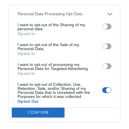
third parties.
Personal Data Processing Opt Outs
ΜΠΑΛΑ
I want to opt-out of the Sharing of my
Η αλήθεια για τον Ετιέν Καμαρά
personal data.
Opted In
I want to opt-out of the Sale of my
Personal Data.
Opted In
Βαλαβάνη, Χρανιώτης, Σπαλιάρας, Κοκκινάκης και Bo
έχουν λάβει 26.000 ευρώ. Οι «αδικημένοι» Ντάνος,
I want to opt-out of processing my
Personal Data for Targeted Advertising.
Ελισάβετ, Βασσάλος, Σάρα και Αναγνωστόπουλος από
Opted In
την άλλη, θα έχουν συμπληρώσει το ποσό των 7.150
I want to opt-out of Collection, Use,
ευρώ.
Retention, Sale, and/or Sharing of my
Personal Data that Is Unrelated with the
Purposes for which it was collected.
Όπως έχει γίνει γνωστό, τα χρήματα αυτά
Opted Out
μπαίνουν κάθε εβδομάδα στου τραπεζικούς
λογαριασμούς που οι παίκτες έχουν δηλώσει
CONFIRM
στην παραγωγή.