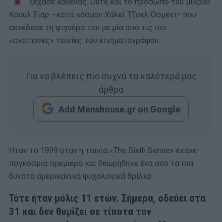
ξέχασε κανένας. Ούτε και το πρόσωπο του μικρού
Κόουλ Σίαρ –κατά κόσμον Χάλεϊ Τζόελ Όσμεντ- που
συνέδεσε τη φιγούρα του με μία από τις πιο
«σκοτεινές» ταινίες του κινηματογράφου.
Για να βλέπεις πιο συχνά τα καλύτερά μας
άρθρα
Add Menshouse.gr on Google
Ήταν το 1999 όταν η ταινία «The Sixth Sense» έκανε
παγκόσμια πρεμιέρα και θεωρήθηκε ένα από τα πια
δυνατά αμερικανικά ψυχολογικά θρίλερ.
Τότε ήταν μόλις 11 ετών. Σήμερα, οδεύει στα
31 και δεν θυμίζει σε τίποτα τον