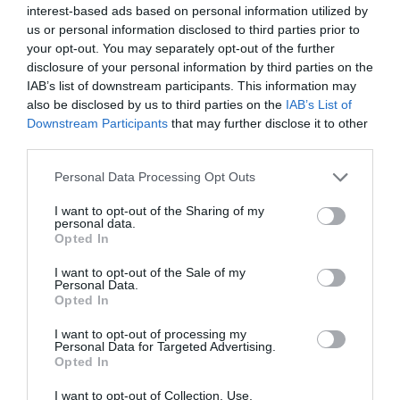
interest-based ads based on personal information utilized by
us or personal information disclosed to third parties prior to
your opt-out. You may separately opt-out of the further
disclosure of your personal information by third parties on the
IAB’s list of downstream participants. This information may
also be disclosed by us to third parties on the
IAB’s List of
Με αρκετά κιλά παραπάνω από αυτά που θα
Downstream Participants
that may further disclose it to other
third parties.
περίμενε κανείς, μακριά μαλλιά και
χαμογελαστός, ο Χάλεϊ Τζόελ Όσμεντ έχει
Personal Data Processing Opt Outs
γίνει κυριολεκτικά άλλος άνθρωπος.
I want to opt-out of the Sharing of my
personal data.
Εσείς θα τον αναγνωρίζατε;
Opted In
I want to opt-out of the Sale of my
Personal Data.
Opted In
ΜΠΑΛΑ
I want to opt-out of processing my
Η αλήθεια για τον Ετιέν Καμαρά
Personal Data for Targeted Advertising.
Opted In
I want to opt-out of Collection, Use,