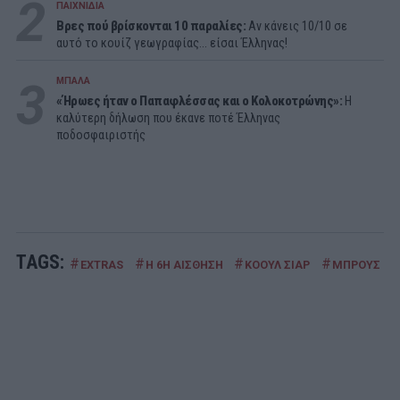
2
ΠΑΙΧΝΙΔΙΑ
Βρες πού βρίσκονται 10 παραλίες:
Αν κάνεις 10/10 σε
αυτό το κουίζ γεωγραφίας... είσαι Έλληνας!
3
ΜΠΑΛΑ
«Ήρωες ήταν ο Παπαφλέσσας και ο Κολοκοτρώνης»:
Η
καλύτερη δήλωση που έκανε ποτέ Έλληνας
ποδοσφαιριστής
TAGS:
#
#
#
#
EXTRAS
Η 6Η ΑΙΣΘΗΣΗ
ΚΟΟΥΛ ΣΙΑΡ
ΜΠΡΟΥΣ ΓΟΥ