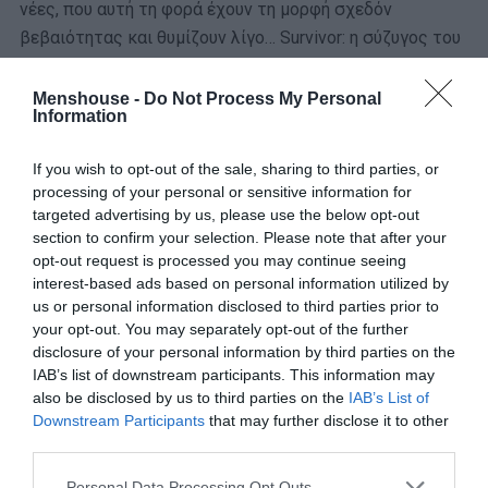
νέες, που αυτή τη φορά έχουν τη μορφή σχεδόν
βεβαιότητας και θυμίζουν λίγο… Survivor: η σύζυγος του
Στέλιου Χανταμπάκη- που συμμετείχε στο παιχνίδι του
ΣΚΑΙ- Όλγα Πηλιάκη φέρεται να έχει πει το μεγάλο «ναι»
Menshouse -
Do Not Process My Personal
Information
κι εφόσον περάσει τις ιατρικές εξετάσεις στις οποίες
όλοι οι παίκτες υποβάλλονται, θα είναι στο ριάλιτι.
If you wish to opt-out of the sale, sharing to third parties, or
processing of your personal or sensitive information for
Πέραν της Πηλιάκη, στο “Nomads” θα συμμετάσχει κατά
targeted advertising by us, please use the below opt-out
πάσα πιθανότητα και η Βασιλική Μιλλούση. Η Ελληνίδα
section to confirm your selection. Please note that after your
αθλήτρια της γυμναστικής (δοκός ισορροπίας) είναι
opt-out request is processed you may continue seeing
γνωστή για τη συμμετοχή της σε τρεις διαφορετικές
interest-based ads based on personal information utilized by
us or personal information disclosed to third parties prior to
Ολυμπιάδες (Σίδνεϊ 2000, Λονδίνο 2012 και Ρίο 2016),
your opt-out. You may separately opt-out of the further
ενώ διατηρούσε επί σειρά ετών δεσμό με τον χρυσό
disclosure of your personal information by third parties on the
ολυμπιονίκη στους κρίκους, τον Λευτέρη Πετρούνια.
IAB’s list of downstream participants. This information may
also be disclosed by us to third parties on the
IAB’s List of
Downstream Participants
that may further disclose it to other
Όπως καταλαβαίνετε, πανηγυρίζουμε για τη
third parties.
προοπτική να δούμε και τις δύο μέσα στο
Personal Data Processing Opt Outs