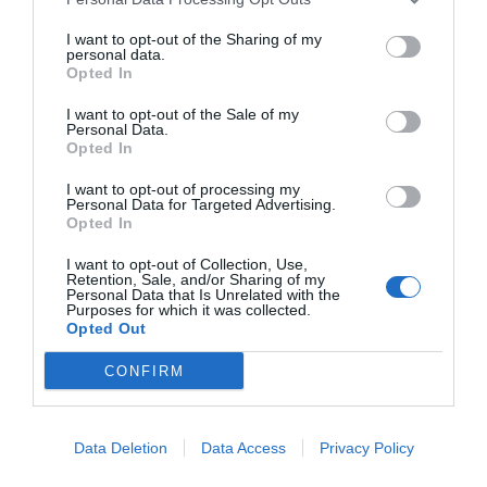
παιχνίδι. Και οι λόγοι, προφανείς. Δείτε τους
και μόνοι σας στην media gallery από κάτω…
I want to opt-out of the Sharing of my
personal data.
Opted In
I want to opt-out of the Sale of my
Personal Data.
Opted In
I want to opt-out of processing my
Personal Data for Targeted Advertising.
Opted In
I want to opt-out of Collection, Use,
Retention, Sale, and/or Sharing of my
Personal Data that Is Unrelated with the
Purposes for which it was collected.
Opted Out
CONFIRM
ΔΗΜΟΦΙΛΕΣΤΕΡΑ ΗΜΕΡΑΣ
Data Deletion
Data Access
Privacy Policy