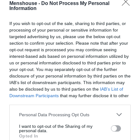
Menshouse -
Do Not Process My Personal
Information
If you wish to opt-out of the sale, sharing to third parties, or
processing of your personal or sensitive information for
targeted advertising by us, please use the below opt-out
section to confirm your selection. Please note that after your
opt-out request is processed you may continue seeing
interest-based ads based on personal information utilized by
Όλγα Πηλιάκη (γιατί κάθε reality επιβίωσης
us or personal information disclosed to third parties prior to
που σέβεται τον εαυτό του πρέπει να ‘χει
your opt-out. You may separately opt-out of the further
disclosure of your personal information by third parties on the
άρωμα Χανταμπάκη μέσα)
IAB’s list of downstream participants. This information may
also be disclosed by us to third parties on the
IAB’s List of
Downstream Participants
that may further disclose it to other
third parties.
Personal Data Processing Opt Outs
I want to opt-out of the Sharing of my
personal data.
Opted In