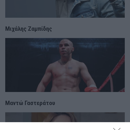
Μιχάλης Ζαμπίδης
Μαντώ Γαστεράτου