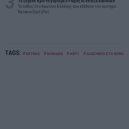
3
Το ξέχασε πριν το γύρισμα ο Ρώμας κι έπαιξε κανονικά:
Το λάθος στο Κων/νου & Ελένης που εξέθεσε τον αυστηρό
Κατακουζηνό (Pic)
TAGS:
#
#
#
#
EXTRAS
NOMADS
ΑΝΤ1
ΔΙΑΣΗΜΟΙ ΣΤΟ NOMAD