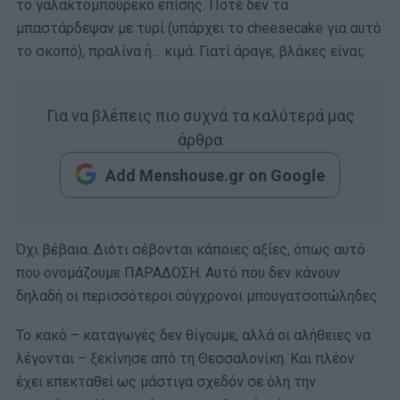
το γαλακτομπούρεκο επίσης. Ποτέ δεν τα
μπαστάρδεψαν με τυρί (υπάρχει το cheesecake για αυτό
το σκοπό), πραλίνα ή… κιμά. Γιατί άραγε, βλάκες είναι;
Για να βλέπεις πιο συχνά τα καλύτερά μας
άρθρα
Add Menshouse.gr on Google
Όχι βέβαια. Διότι σέβονται κάποιες αξίες, όπως αυτό
που ονομάζουμε ΠΑΡΑΔΟΣΗ. Αυτό που δεν κάνουν
δηλαδή οι περισσότεροι σύγχρονοι μπουγατσοπώληδες.
Το κακό – καταγωγές δεν θίγουμε, αλλά οι αλήθειες να
λέγονται – ξεκίνησε από τη Θεσσαλονίκη. Και πλέον
έχει επεκταθεί ως μάστιγα σχεδόν σε όλη την