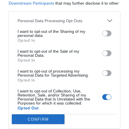
Downstream Participants
that may further disclose it to other
third parties.
Personal Data Processing Opt Outs
I want to opt-out of the Sharing of my
personal data.
Opted In
I want to opt-out of the Sale of my
Personal Data.
Opted In
I want to opt-out of processing my
Personal Data for Targeted Advertising.
Κάποιοι λατρεύουν το ροκφόρ, αλλά αν δουν μούχλα στο
Opted In
ψωμί αηδιάζουν. Βίτσια είναι κι αυτά. Για όλους αυτούς η
ροφκορόπιτα αποτελεί διαχρονικά μία διατροφική
I want to opt-out of Collection, Use,
Retention, Sale, and/or Sharing of my
έλλειψη. Αλλά ακόμα και αν κάποιος μερακλής κάλυπτε
Personal Data that Is Unrelated with the
Purposes for which it was collected.
αυτή την έλλειψη, κατασκευάζοντας ροκφορόπιτα, δεν
Opted Out
θα την ονόμαζε έτσι. Για να μας κάνει επιπλέον τα νεύρα
CONFIRM
τσατάλια!