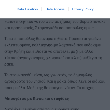
Μπουγάτσα με ρόκα, σταμναγκάθι και… παπούλες
Data Deletion
Data Access
Privacy Policy
Αυτή θα ξεκινούσε από την Κρήτη και θα ήταν η
«απάντηση» του νότου στις ασχήμιες του βορά. Σπανάκι
και πράσο εσείς; Σταμναγκάθι και παπούλες εμείς.
Τι εστί παπούλες θα αναρωτηθείτε. Πρόκειται για ένα
εκλεπτυσμένο, καλλιεργήσιμo λαχανικό που ευδοκιμεί
στην Κρήτη και είθισται να αποτελεί μαζί με άλλα
τέτοια (αγριαγκινάρες, χλωροκούκια κ.λ.π.) μεζέ για τη
ρακή.
Το σταμναγκάθι είναι, ως γνωστόν, το δημοφιλές
αγριόχορτο του νησιού. Και η ρόκα, όπως λένε οι ειδικοί,
πάει με όλα. Μαζί της θα απογειωνόταν. Το αίσχος.
Μπουγάτσα με Κινόα και σταφίδες
Αυτό έχει ξεφύγει από τους ευρηματικούς