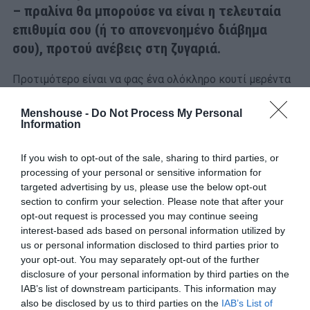
– πραλίνα θα μπορούσε να είναι η τελευταία
επιθυμία σου (ή το απονενοημένο διάβημα
σου), προτού ανέβεις στη ζυγαριά.
Προτιμότερο είναι να φας ένα ολόκληρο κουτί μερέντα
με το κουταλάκι. Και το κουταλάκι μαζί. Ηπιότερο
Menshouse -
Do Not Process My Personal
στομαχόπονο θα έχεις.
Information
Τι έγινε ρε μπαγάσηδες, εξαντλήθηκε η φαντασία σας σε
If you wish to opt-out of the sale, sharing to third parties, or
δαύτα; Εχθρός του κακού είναι το χειρότερο. Μπορείτε
processing of your personal or sensitive information for
να πέσετε και πιο χαμηλά, αρκεί να το πιστέψετε.
targeted advertising by us, please use the below opt-out
Υπάρχουν προτάσεις για να λάβει η παρωδία διαστάσεις
section to confirm your selection. Please note that after your
opt-out request is processed you may continue seeing
σκανδάλου.
interest-based ads based on personal information utilized by
us or personal information disclosed to third parties prior to
Μπουγάτσα – Ροκφόρ
your opt-out. You may separately opt-out of the further
disclosure of your personal information by third parties on the
IAB’s list of downstream participants. This information may
also be disclosed by us to third parties on the
IAB’s List of