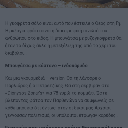
Η γκοφρέτα σόλο είναι αυτό που έστειλε ο Θεός στη Γη.
Η ρυζογκοφρέτα είναι η διαστροφική πινελιά του
ανθρώπου στο είδος. Η μπουγάτσα με ρυζογκοφρέτα θα
ήταν το δίχως άλλο η μετεξέλιξη της από το χέρι του
διαβόλου…
Μπουγάτσα με κάστανο – ινδοκάρυδο
Και μια γκουρμεδιά – version. Θα τη λάνσαρε ο
Παρλιάρας ή ο Πετρετζίκης. Θα στη σέρβιραν στο
«Dionysos Zonar’s» για 78 ευρώ το κομμάτι. Ώστε
βλέποντας φάτσα τον Παρθενώνα να συμφωνείς σε
κάθε μπουκιά ότι όντως, όταν οι δικοί μας Αρχαίοι
γεννούσαν πολιτισμό, οι υπόλοιποι έτρωγαν καρύδες…
Ευτυχώς που υπάρχουν ακόμα θεματοφύλακες