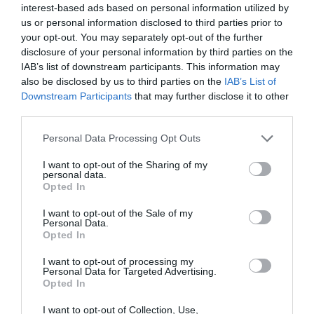
interest-based ads based on personal information utilized by
us or personal information disclosed to third parties prior to
your opt-out. You may separately opt-out of the further
disclosure of your personal information by third parties on the
Fear Factor
IAB’s list of downstream participants. This information may
also be disclosed by us to third parties on the
IAB’s List of
Downstream Participants
that may further disclose it to other
Μόνο και μόνο ότι το ΕΣΡ επέβαλλε τη διακοπή της
third parties.
προβολής του στον ΑΝΤ1 τα λέει όλα. Σε μια περίοδο
που η τηλεόραση ήταν ΠΑΣΟΚάρα και πακτωλός
Personal Data Processing Opt Outs
χρημάτων, το κανάλι του Αμαρουσίου έφερε το εξ
I want to opt-out of the Sharing of my
Αμερικής πρότζεκτ και το διατήρησε όσο πιο ατόφιο
personal data.
Opted In
μπορούσε. Ούτε βίντεο δεν υπάρχει διαθέσιμο από το
πρόγραμμα που έκατσε δύσπεπτα στο στομάχι του
I want to opt-out of the Sale of my
Personal Data.
τηλεθεατή.
Opted In
I want to opt-out of processing my
The Real Housewives of Athens
Personal Data for Targeted Advertising.
Opted In
Όλα τα ‘χε η Μαργιορή, ο φερετζές της έλειπε. Γιατί σε
I want to opt-out of Collection, Use,