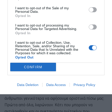
I want to opt-out of the Sale of my
Personal Data.
Opted In
I want to opt-out of processing my
Personal Data for Targeted Advertising.
Opted In
I want to opt-out of Collection, Use,
Retention, Sale, and/or Sharing of my
Personal Data that Is Unrelated with the
Purposes for which it was collected.
Opted Out
CONFIRM
Βιβλίο-εφημερίδα
Data Deletion
Data Access
Privacy Policy
Πρόκειται για δύο αναχρονιστικά αντικείμενα,
κατάλοιπα μιας εποχής που οφείλουμε ως Έλληνες και
άνθρωποι γενικότερα να αφήσουμε οριστικά πίσω μας.
Πρώτα από όλα, λερώνουν. Κάτι που μπορούν να
αντιληφθούν και οι αμετανόητοι ημίτρελοι που