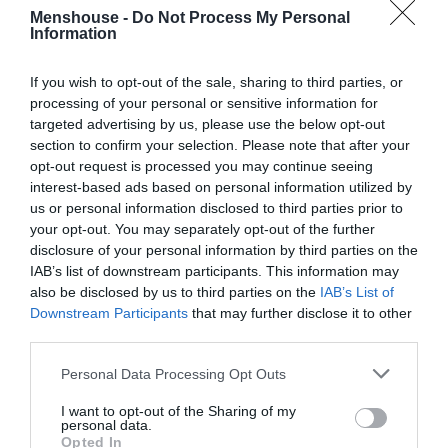
Menshouse -
Do Not Process My Personal
Αρκετά πια με την πρωτοκαθεδρία του κεφαλιού και την
Information
δεσποτική θέση του σε σχέση με το υπόλοιπο σώμα. Δεν
μπορεί το κεφάλι μας να κάνει του κεφαλιού του και
If you wish to opt-out of the sale, sharing to third parties, or
επειδή τα έχει κάνει τάτσι-μιτσι-κότσι με τους
processing of your personal or sensitive information for
γιατρούς (κι εκείνοι με τη σειρά τους με τους
targeted advertising by us, please use the below opt-out
section to confirm your selection. Please note that after your
κατασκευαστές κρανών από τους οποίους τα
opt-out request is processed you may continue seeing
παίρνουνε) να τρέχουμε εμείς να ξηλωνόμαστε κανονικά
interest-based ads based on personal information utilized by
για σιδερένια σκουφάκια. Και οι αγκώνες μας; Ποιος
us or personal information disclosed to third parties prior to
σκέφτεται τους αγκώνες μας και τη δική τους ανάγκη
your opt-out. You may separately opt-out of the further
disclosure of your personal information by third parties on the
για προστασία; Κανείς!
IAB’s list of downstream participants. This information may
also be disclosed by us to third parties on the
IAB’s List of
Downstream Participants
that may further disclose it to other
third parties.
Personal Data Processing Opt Outs
I want to opt-out of the Sharing of my
personal data.
Opted In