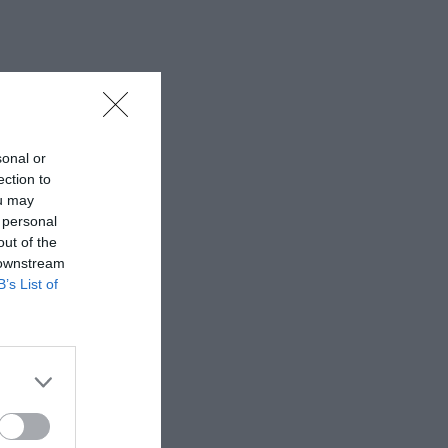
sonal or
ection to
ou may
 personal
out of the
 downstream
B’s List of