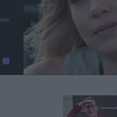
είχαν