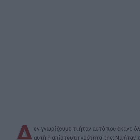
Δ
εν γνωρίζουμε τι ήταν αυτό που έκανε ό
αυτή η απίστευτη νεότητα της; Να ήταν 