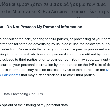
δα και εμφανιζόταν σε μια σειρά ή σε μια ταινία, θα
το Για Μια Γυναίκα Κι Ένα Αυτοκίνητο που στέκεται με
τει, είναι αντίστοιχη με τη σκηνή της Μάργκοτ Ρόμπι
e -
Do Not Process My Personal Information
to opt-out of the sale, sharing to third parties, or processing of your per
formation for targeted advertising by us, please use the below opt-out s
r selection. Please note that after your opt-out request is processed y
eing interest-based ads based on personal information utilized by us or
disclosed to third parties prior to your opt-out. You may separately opt-
losure of your personal information by third parties on the IAB’s list of
. This information may also be disclosed by us to third parties on the
IA
Participants
that may further disclose it to other third parties.
l Data Processing Opt Outs
o opt-out of the Sharing of my personal data.