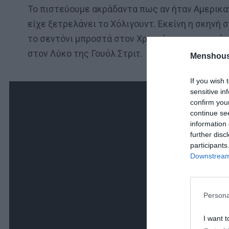
Το πιστεύουμε ακράδαντα πως αν ήταν Αμερικανί
είχε ξετρελάνει το Χόλιγουντ. Εκείνη η σκηνή σ
το σεντόνι μπροστά στον Χρανιώτη και της πέφ
στον Λύκο της Γουόλ Στριτ.
Menshous
If you wish 
sensitive in
confirm you
continue se
information 
further disc
participants
Downstream 
Persona
I want t