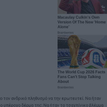
λο τον ανδρικό πληθυσμό να την ερωτευτεί. Να ήταν
το υπέροχο δέρμα της; Να ήταν το τσαχπίνικο βλέμμα