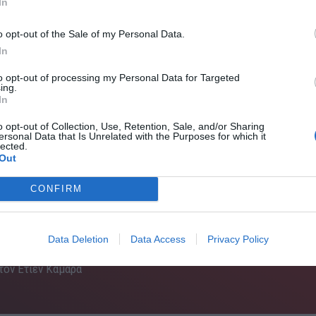
In
o opt-out of the Sale of my Personal Data.
In
to opt-out of processing my Personal Data for Targeted
ing.
In
o opt-out of Collection, Use, Retention, Sale, and/or Sharing
ersonal Data that Is Unrelated with the Purposes for which it
lected.
Out
CONFIRM
Data Deletion
Data Access
Privacy Policy
 τον Ετιέν Καμαρά