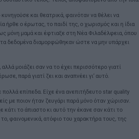
 κυνηγούσε και θεατρικά, φαινόταν να θέλει να
α ήρθε ο έρωτας, το παιδί της, ο χωρισμός και η ίδια
ως μόνη μαμά και έφτιαξε στη Νέα Φιλαδέλφεια, όπου
και τα δεδομένα διαμορφώθηκαν ώστε να μην υπάρχει
 αλλά μοιάζει σαν να το έχει περισσότερο γιατί
ωσε, παρά γιατί ζει και αναπνέει γι’ αυτό.
ε πολλά επίπεδα. Είχε ένα ανεπιτήδευτο star quality
είς με ποιον ήταν ζευγάρι παρά μόνο όταν χώρισαν.
ε κάτι το άπιαστο κι αυτό την έκανε σαν κάτι το
ο, φαινομενικά, ατόφιο του χαρακτήρα τους, της