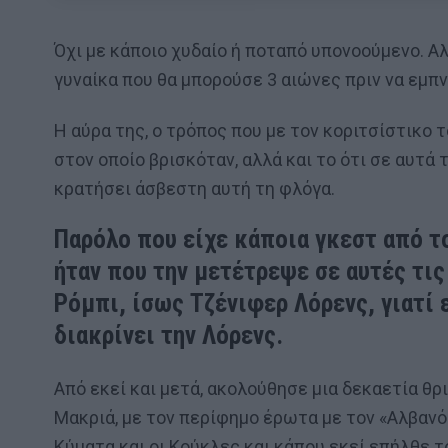
Όχι με κάποιο χυδαίο ή ποταπό υπονοούμενο. Αλ
γυναίκα που θα μπορούσε 3 αιώνες πριν να εμπ
Η αύρα της, ο τρόπος που με τον κοριτσίστικο
στον οποίο βρισκόταν, αλλά και το ότι σε αυτά τ
κρατήσει άσβεστη αυτή τη φλόγα.
Παρόλο που είχε κάποια γκεστ από τ
ήταν που την μετέτρεψε σε αυτές τι
Ρόμπι, ίσως Τζένιφερ Λόρενς, γιατί 
διακρίνει την Λόρενς.
Από εκεί και μετά, ακολούθησε μια δεκαετία θ
Μακριά, με τον περίφημο έρωτα με τον «Αλβανό»
Κύματα και οι Κούκλες και κάπου εκεί επήλθε τ