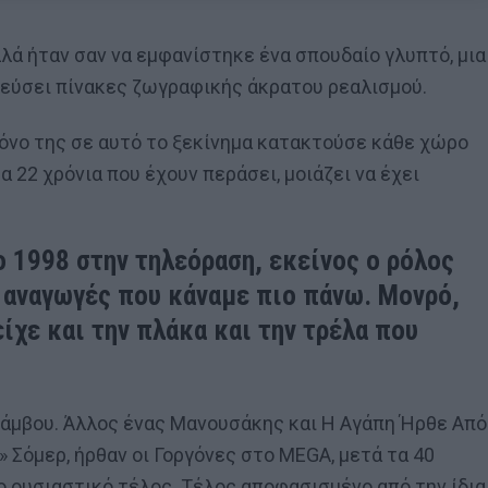
λά ήταν σαν να εμφανίστηκε ένα σπουδαίο γλυπτό, μια
νεύσει πίνακες ζωγραφικής άκρατου ρεαλισμού.
 τόνο της σε αυτό το ξεκίνημα κατακτούσε κάθε χώρο
α 22 χρόνια που έχουν περάσει, μοιάζει να έχει
ο 1998 στην τηλεόραση, εκείνος ο ρόλος
ς αναγωγές που κάναμε πιο πάνω. Μονρό,
είχε και την πλάκα και την τρέλα που
ριάμβου. Άλλος ένας Μανουσάκης και Η Αγάπη Ήρθε Από
 Σόμερ, ήρθαν οι Γοργόνες στο MEGA, μετά τα 40
ο ουσιαστικό τέλος. Τέλος αποφασισμένο από την ίδια