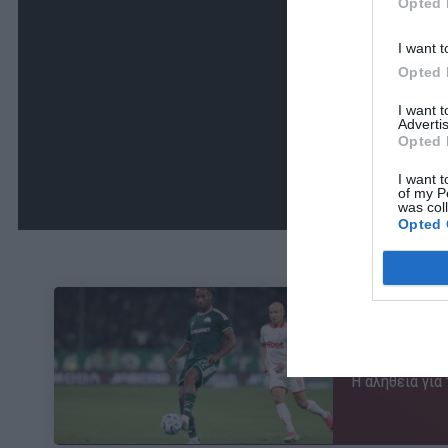
Opted 
I want t
Opted 
I want 
Advertis
Opted 
I want t
of my P
was col
Opted 
ΜΠΑΛΑ
Η αλήθεια για