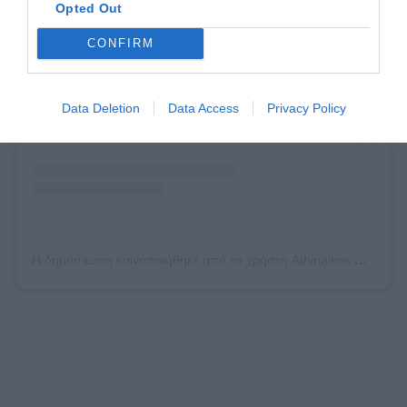
Opted Out
Δείτε αυτή τη δημοσίευση στο Instagram.
CONFIRM
Data Deletion
Data Access
Privacy Policy
Η δημοσίευση κοινοποιήθηκε από το χρήστη Athinaikos WBC (@athinaikos.wbc)