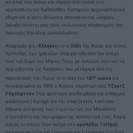
ασιάτες που ακόμη και σήμερα πιστεύουν στο
αρχαιοελληνικό δωδεκάθεο, διατηρούν αρχαιοελληνικά
έθιμα και γι΄αυτό άλλωστε αποκαλούνται «καφίρ»,
δηλαδή άπιστοι από τους υπόλοιπους πληθυσμούς της
περιοχής που είναι μουσουλμάνοι!
Αναφορές για «
Έλληνες
» στα βάθη της Ασίας και στους
πρόποδες των Ιμαλαΐων υπήρχαν ήδη από την εποχή
των ταξιδιών του Μάρκο Πόλο, με πολλούς πάντως να
αμφισβητούν τις διηγήσεις που μετέφερε από τις
ου
περιπέτειές του. Όμως στα τέλη του
18
αιώνα
και
συγκεκριμένα το 1895 ο Άγγλος στρατιωτικός
Τζορτζ
Ρόμπερτσον
(που αργότερα αποδείχθηκε και ένθερμος
φιλέλληνας) έγραψε για την ύπαρξη ενός λαού που
δήλωνε απόγονος των στρατιωτών του Μακεδόνα
στρατηλάτη και περιγράφοντας ουσιαστικά τους Καφίρ
Καλάς, οι οποίοι ζουν ακόμα στο
οροπέδιο Τσιτράλ
,
ανάμεσα σε Ινδία και Πακιστάν και λατρεύουν τον δικό