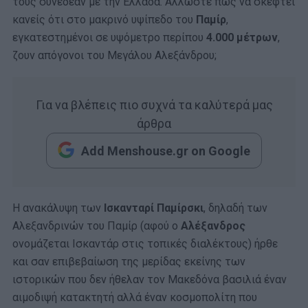
τους συνέδεαν με την Ελλάδα. Άλλωστε πώς να σκεφτεί
κανείς ότι στο μακρινό υψίπεδο του
Παμίρ
,
εγκατεστημένοι σε υψόμετρο περίπου
4.000 μέτρων
,
ζουν απόγονοι του Μεγάλου Αλεξάνδρου;
Για να βλέπεις πιο συχνά τα καλύτερά μας
άρθρα
Add Menshouse.gr on Google
Η ανακάλυψη των
Ισκανταρί Παμίρσκι
, δηλαδή των
Αλεξανδρινών του Παμίρ (αφού ο
Αλέξανδρος
ονομάζεται Ισκαντάρ στις τοπικές διαλέκτους) ήρθε
και σαν επιβεβαίωση της μερίδας εκείνης των
ιστορικών που δεν ήθελαν τον Μακεδόνα βασιλιά έναν
αιμοδιψή κατακτητή αλλά έναν κοσμοπολίτη που