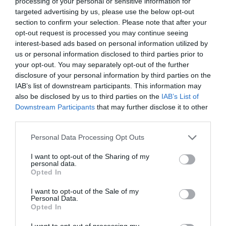
processing of your personal or sensitive information for
targeted advertising by us, please use the below opt-out
Σε αυτό το απίθανο ταξίδι ωστόσο μπόρεσε να βρει
section to confirm your selection. Please note that after your
μερικούς συνοδοιπόρους που στάθηκαν πολύτιμοι
opt-out request is processed you may continue seeing
interest-based ads based on personal information utilized by
αρωγοί και στήριξαν την δική του προσπάθεια να φέρει
us or personal information disclosed to third parties prior to
στο φως μια ιστορία από το τόσο μακρινό παρελθόν,
your opt-out. You may separately opt-out of the further
αλλάζοντας στην ουσία την ιστορία και τον τρόπο που
disclosure of your personal information by third parties on the
αυτή γράφτηκε ή επιβεβαιώνοντας με στοιχεία κάποια
IAB’s list of downstream participants. This information may
also be disclosed by us to third parties on the
IAB’s List of
πράγματα που μέχρι τότε αμφισβητούνταν από
Downstream Participants
that may further disclose it to other
διάφορους δύσπιστους οι οποίοι και έλεγαν ότι ίσως ο
third parties.
Αλέξανδρος
να μην έφτασε ποτέ στους πρόποδες των
Ιμαλαΐων, αλλά και τον τρόπο με τον οποίο προσέγγισε
Personal Data Processing Opt Outs
τους γηγενείς και αυτόχθονες.
I want to opt-out of the Sharing of my
personal data.
Opted In
Μαζί με τον κύριο Μανωλεσάκη, στο πλευρό του
στάθηκαν ο
καθηγητής από την Τασκένδη Γιώργος
I want to opt-out of the Sale of my
Personal Data.
Μιχαηλίδης και ο ιστορικός και διευθυντής μουσείου
Opted In
Σοχινμπέκ Αλοουεντίν
, μαζί με τους οποίους
συνειδητοποίησε ότι οι Ισκανταρί Παμίρσκι υπήρχαν
I want to opt-out of processing my