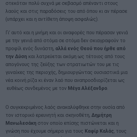
στεκόταν πολύ συχνά με σεβασμό απέναντι στους
λαούς και στις παραδόσεις του από όπου κι αν πέρασε
(υπάρχει και η αντίθετη άποψη ασφαλώς).
Γι’ αυτό και η μνήμη και οι αναφορές που πέρασαν γενιά
με την γενιά από στόμα σε στόμα δεν σκιαγραφούν το
προφίλ ενός δυνάστη,
αλλά ενός Θεού που ήρθε από
την Δύση
και λατρεύεται ακόμη ως τέτοιος από τους
απογόνους της ζεύξης των στρατιωτών του με τις
γυναίκες της περιοχής, δημιουργώντας ουσιαστικά μια
νέα κοινή ρίζα κι έναν λαό που αναπροσδιορίζεται ως
ευθέως συνδεμένος με τον
Μέγα Αλέξανδρο
.
Ο συγκεκριμένος λαός ανακαλύφθηκε στην ουσία από
τον ιστορικό ερευνητή και σκηνοθέτη,
Δημήτρη
Μανωλεσάκη
στον οποίο επίσης πιστώνεται και η
γνώση που έχουμε σήμερα για τους
Καφίρ Καλάς
, τους