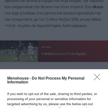
οφείλονταν σε ένα ατύχημα που είχε συμβεί την περίοδο
που υπηρετούσε την θητεία του στον στρατό. Ένα
άλογο
τον είχε χτυπήσει στα γεννητικά όργανα προκαλώντας
του στειρότητα, με τον Στέλιο Καζαντζίδη να μην θέλει
–τότε- να μπει σε περισσότερες λεπτομέρειες.
ΜΠΑΛΑ
Η αλήθεια για τον Ετιέν Καμαρά
Ωστόσο κάποια χρόνια αργότερα, η τελευταία σύζυγός
Menshouse -
Do Not Process My Personal
Information
του,
Βάσω
, την οποία ο ίδιος αποκαλούσε «θησαυρό»
του, έλυσε την σιωπή της και προχώρησε σε μία πολύ
If you wish to opt-out of the sale, sharing to third parties, or
στενάχωρη αποκάλυψη. Όλα είχαν αρχίσει
εξαιτίας των
processing of your personal or sensitive information for
πολιτικών πεποιθήσεων
του τραγουδιστή.
targeted advertising by us, please use the below opt-out
Προερχόμενος από αριστερή οικογένεια, έτυχε «ειδικής