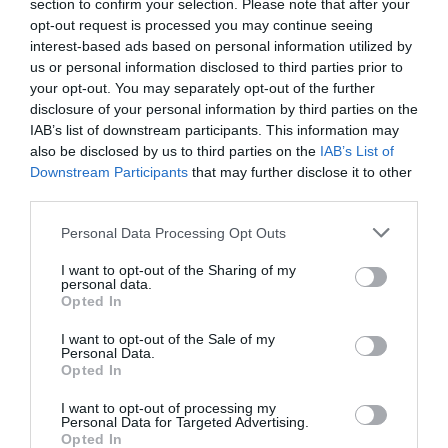
section to confirm your selection. Please note that after your
περιποίησης» στον στρατό, με τα
καψώνια
να είναι σε
opt-out request is processed you may continue seeing
interest-based ads based on personal information utilized by
ημερήσια διάταξη. Σε ένα από αυτά τον έκλεισαν σε έναν
us or personal information disclosed to third parties prior to
σταύλο
και εκεί συνέβη το περιστατικό με το άλογο
your opt-out. You may separately opt-out of the further
που του στέρησε οριστικά και αμετάκλητα την
disclosure of your personal information by third parties on the
πατρότητα.
IAB’s list of downstream participants. This information may
also be disclosed by us to third parties on the
IAB’s List of
Downstream Participants
that may further disclose it to other
third parties.
Personal Data Processing Opt Outs
I want to opt-out of the Sharing of my
personal data.
Opted In
I want to opt-out of the Sale of my
Personal Data.
Opted In
I want to opt-out of processing my
Personal Data for Targeted Advertising.
Opted In