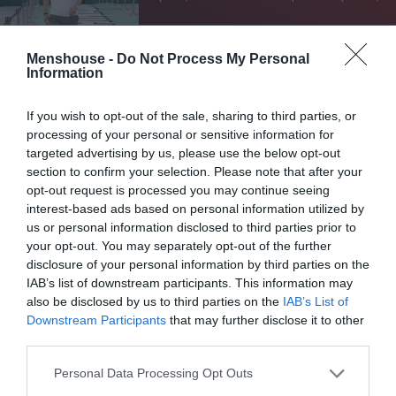
Menshouse -
Do Not Process My Personal
Information
Περίπου εκείνο το διάστημα ήταν που ο –τότε- νεαρός
Δημήτρης άφηνε πίσω του τα Τρίκαλα και τις δουλειές
If you wish to opt-out of the sale, sharing to third parties, or
που έπιανε δεξιά κι αριστερά προκειμένου να
processing of your personal or sensitive information for
συνεισφέρει στο πενιχρό οικογενειακό εισόδημα για να
targeted advertising by us, please use the below opt-out
βοηθήσει την μητέρα του
να επιβιώσει
μέσα σε αυτές
section to confirm your selection. Please note that after your
opt-out request is processed you may continue seeing
τις συνθήκες.
interest-based ads based on personal information utilized by
us or personal information disclosed to third parties prior to
Πρώτα ο
Απόστολος Καλαδάρας
και στη συνέχεια ο
your opt-out. You may separately opt-out of the further
Γρηγόρης Μπιθικώτσης
ήταν που του συνέστησαν να
disclosure of your personal information by third parties on the
ασχοληθεί με το τραγούδι, αλλά ήταν ένας άλλος
IAB’s list of downstream participants. This information may
μεγάλος του χώρου της ελληνικής μουσικής που τον
also be disclosed by us to third parties on the
IAB’s List of
Downstream Participants
that may further disclose it to other
έβγαλαν στο… κλαρί! Ο
Γιώργος Ζαμπέτας
τον οποίο
third parties.
γνώρισε μέσω του
Τάκη Λαμπρόπουλου
στην εταιρεία
«Columbia». Θα δουλέψει στο πλευρό του στα
Personal Data Processing Opt Outs
«
Ξημερώματα
», ενώ θα κάνει το ντεμπούτου του με το