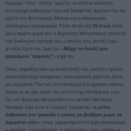
διχασμό. Τότε –πλέον- αρχίζει να γίνεται εύκολη η
επιστροφή ανθρώπων που επί δεκαετίες βρίσκονταν σε
κράτη του Ανατολικού Μπλοκ και η επανένωση
ολόκληρων οικογενειών. Τότε, σε ηλικία
29 ετών
, είναι
και η πρώτη φορά που ο Δημήτρης Μητροπάνος συναντά
τον βιολογικό πατέρα του, ο οποίος στο μεταξύ έχει
φτιάξει ξανά την ζωή του. «
Μέχρι τα δεκάξι μου
γραφόμουν “ορφανός”
», είχε πει.
Όπως παραδέχτηκε σε συνέντευξή του, εκείνη η πρώτη
συνάντηση είχε προφανώς συγκινησιακή φόρτιση αλλά
και αμηχανία. Πάντως στη συνέχεια διατήρησαν κάποια
σχέση κι ας μην είχαν την αντίστοιχη πατέρα και γιου.
Για τον Δημήτρη Μητροπάνο στο μεταξύ δεύτερος
πατέρας είχε γίνει ο Γιώργος Ζαμπέτας, «
ο μόνος
άνθρωπος στο τραγούδι ο οποίος με βοήθησε χωρίς να
περιμένει κάτι
», όπως χαρακτηριστικά είχε αποκαλύψει
ο μεγάλος τραγουδιστής, ο τελευταίος των «μεγάλων