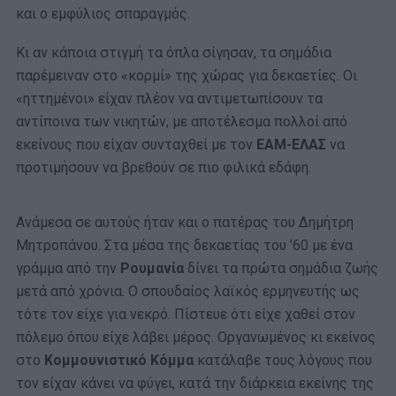
και ο εμφύλιος σπαραγμός.
Κι αν κάποια στιγμή τα όπλα σίγησαν, τα σημάδια
παρέμειναν στο «κορμί» της χώρας για δεκαετίες. Οι
«ηττημένοι» είχαν πλέον να αντιμετωπίσουν τα
αντίποινα των νικητών, με αποτέλεσμα πολλοί από
εκείνους που είχαν συνταχθεί με τον
ΕΑΜ-ΕΛΑΣ
να
προτιμήσουν να βρεθούν σε πιο φιλικά εδάφη.
Ανάμεσα σε αυτούς ήταν και ο πατέρας του Δημήτρη
Μητροπάνου. Στα μέσα της δεκαετίας του ’60 με ένα
γράμμα από την
Ρουμανία
δίνει τα πρώτα σημάδια ζωής
μετά από χρόνια. Ο σπουδαίος λαϊκός ερμηνευτής ως
τότε τον είχε για νεκρό. Πίστευε ότι είχε χαθεί στον
πόλεμο όπου είχε λάβει μέρος. Οργανωμένος κι εκείνος
στο
Κομμουνιστικό Κόμμα
κατάλαβε τους λόγους που
τον είχαν κάνει να φύγει, κατά την διάρκεια εκείνης της