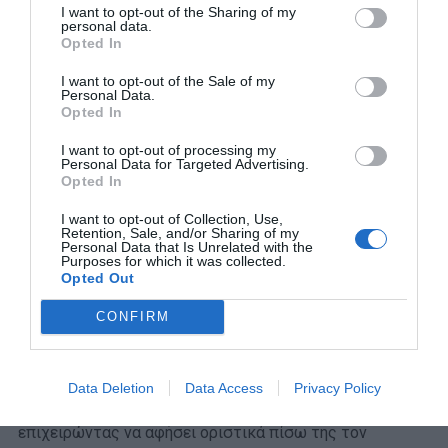
I want to opt-out of the Sharing of my
κομμάτι «
Θεσσαλονίκη
».
personal data.
Opted In
I want to opt-out of the Sale of my
Personal Data.
Opted In
I want to opt-out of processing my
Personal Data for Targeted Advertising.
Opted In
I want to opt-out of Collection, Use,
Retention, Sale, and/or Sharing of my
Personal Data that Is Unrelated with the
Purposes for which it was collected.
Opted Out
CONFIRM
Μετά την πτώση της χούντας και την
Μεταπολίτευση
η
Data Deletion
Data Access
Privacy Policy
Ελλάδα μπαίνει σταδιακά σε μια νέα εποχή,
επιχειρώντας να αφήσει οριστικά πίσω της τον