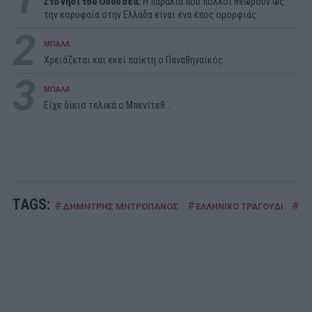
Στο νησί του Οδυσσέα:
Η παραλία που πολλοί θεωρούν ως
την κορυφαία στην Ελλάδα είναι ένα έπος ομορφιάς
2
ΜΠΑΛΑ
Χρειάζεται και εκεί παίκτη ο Παναθηναϊκός
3
ΜΠΑΛΑ
Είχε δίκιο τελικά ο Μπενίτεθ…
TAGS:
#
#
#
ΔΗΜΗΤΡΗΣ ΜΗΤΡΟΠΑΝΟΣ
ΕΛΛΗΝΙΚΟ ΤΡΑΓΟΥΔΙ
ΙΣ