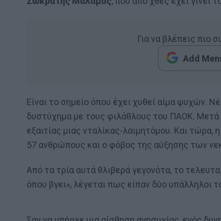
Σωκράτης Μάλαμας
, που από χθες έχει γίνει
Για να βλέπεις πιο 
Add Mens
Είναι το σημείο όπου έχει χυθεί αίμα ψυχών. Ν
δυστύχημα με τους φιλάθλους του ΠΑΟΚ. Μετά 
εξαιτίας μιας νταλίκας-λαιμητόμου. Και τώρα,
57 ανθρώπους και ο φόβος της αύξησης των νεκ
Από τα τρία αυτά θλιβερά γεγονότα, το τελευταί
όπου βγει», λέγεται πως είπαν δύο υπάλληλοι τ
Σαν να υπήρχε μια αίσθηση ανησυχίας, ενός δυ