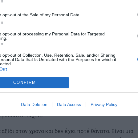
In
o opt-out of the Sale of my Personal Data.
αγουδήσει και ο Μάλαμας, υπάρχει ακόμα ένα σημείο
In
ήγητη δύναμη που κάνει τα Τέμπη ένα μέρος με μαύρη
to opt-out of processing my Personal Data for Targeted
ing.
In
τε παίρνει ανάποδες γέρνει και πέφτει
o opt-out of Collection, Use, Retention, Sale, and/or Sharing
ersonal Data that Is Unrelated with the Purposes for which it
 λέω – πιάνει το τρένο απο τ’ αυτί “Μην
lected.
Out
CONFIRM
ειολογίες των δημιουργών τους, είτε έχουν
σθήματα. Είτε, ακόμα, κι από την φαντασία του
Data Deletion
Data Access
Privacy Policy
ίνου φτιάχνει μελωδικές ιστορίες μιας παράλληλης
αμυθικό στοιχείο.
αξίδι στον χρόνο και δεν έχει ποτέ θάνατο. Είναι μια