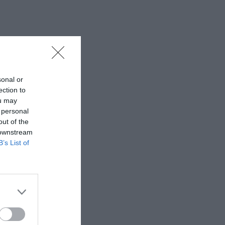
sonal or
ection to
ou may
 personal
out of the
 downstream
B’s List of