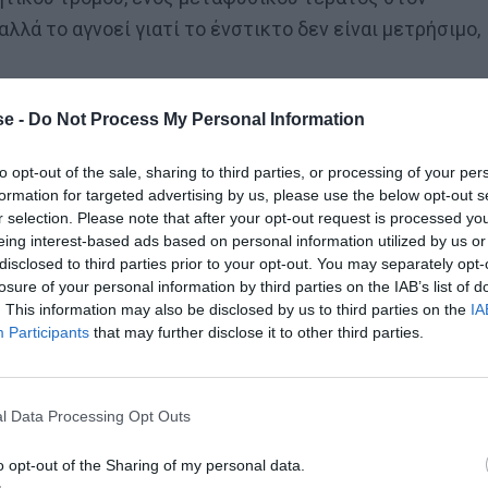
αλλά το αγνοεί γιατί το ένστικτο δεν είναι μετρήσιμο,
αν έξω από τα γραφεία της Hellenic Trains και
e -
Do Not Process My Personal Information
τατζήδες τους επιτέθηκαν και θέλησαν να τους
to opt-out of the sale, sharing to third parties, or processing of your per
formation for targeted advertising by us, please use the below opt-out s
r selection. Please note that after your opt-out request is processed y
eing interest-based ads based on personal information utilized by us or
disclosed to third parties prior to your opt-out. You may separately opt-
losure of your personal information by third parties on the IAB’s list of
. This information may also be disclosed by us to third parties on the
IA
Participants
that may further disclose it to other third parties.
 τον Ετιέν Καμαρά
l Data Processing Opt Outs
o opt-out of the Sharing of my personal data.
 ατμόσφαιρα: «Μες στην κοιλάδα των Τεμπών, φόβος