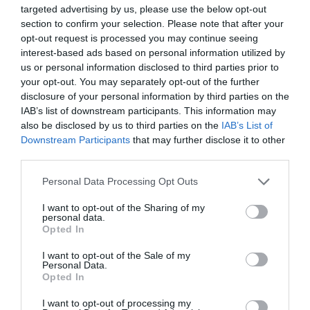
targeted advertising by us, please use the below opt-out
καρτ ποστάλ και σίγουρα ορισμένες παλιές
section to confirm your selection. Please note that after your
ξεθωριασμένες φωτογραφίες από οικογενειακές
opt-out request is processed you may continue seeing
διακοπές
. Από εκείνα τα χρόνια της αθωότητας που
interest-based ads based on personal information utilized by
γέμιζε τα καλοκαίρια από παιδικές φωνές και
us or personal information disclosed to third parties prior to
your opt-out. You may separately opt-out of the further
ποδοβολητά και μητέρες που κυνηγούσαν άτακτους
disclosure of your personal information by third parties on the
πιτσιρικάδες, στο ξεκίνημα ή στο τέλος των διακοπών
IAB’s list of downstream participants. This information may
τους…
also be disclosed by us to third parties on the
IAB’s List of
Downstream Participants
that may further disclose it to other
Σχεδόν μια δεκαπενταετία κράτησαν οι μέρες της δόξας
third parties.
του στον Αργοσαρωνικό αφού στις αρχές της
Personal Data Processing Opt Outs
δεκαετίας του 1980, με τις ανάγκες της ναυτιλίας να
αλλάζουν, ο «Πορτοκαλής Ήλιος» απομακρύνθηκε από
I want to opt-out of the Sharing of my
personal data.
την γραμμή και μεταφέρθηκε σε άλλες θάλασσες. Τα
Opted In
επόμενα χρόνια το συναντάμε πότε να κάνει δρομολόγια
I want to opt-out of the Sale of my
από το
Ηράκλειο στην Ντία
, πότε να οδεύει προς την
Personal Data.
Σαντορίνη, ενώ αργότερα η χάρη του θα φτάσει μέχρι
το
Opted In
Άγιο Όρος
με απόπλου από την
Ουρανούπολη
κάνοντας
I want to opt-out of processing my