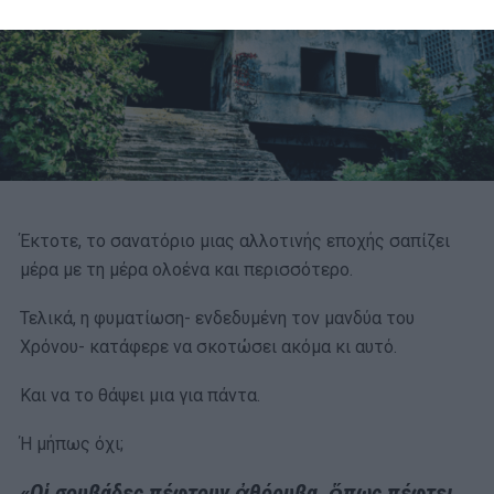
Έκτοτε, το σανατόριο μιας αλλοτινής εποχής σαπίζει
μέρα με τη μέρα ολοένα και περισσότερο.
Τελικά, η φυματίωση- ενδεδυμένη τον μανδύα του
Χρόνου- κατάφερε να σκοτώσει ακόμα κι αυτό.
Και να το θάψει μια για πάντα.
Ή μήπως όχι;
«O
ἱ
σουβάδες
πέφτουν
ἀθόρυβα,
ὅπως
πέφτει