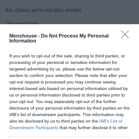
Και, ξέρεις, αυτό ακριβώς συνέβη.
Παραμερίσαμε.
Menshouse -
Do Not Process My Personal
«Τοῦτο τό σπίτι στοίχειωσε, μέ διώχνει —θέλω
Information
νά πῶ ἔχει παλιώσει πολύ, τά καρφιά
ξεκολλᾶνε, τά κάδρα ρίχνονται σά νά βουτᾶνε
If you wish to opt-out of the sale, sharing to third parties, or
στό κενό…»
processing of your personal or sensitive information for
targeted advertising by us, please use the below opt-out
section to confirm your selection. Please note that after your
Τα χρόνια περνούσαν, μέχρι που φτάσαμε, σχεδόν
opt-out request is processed you may continue seeing
ανέλπιστα, στη λύση: η πενικιλίνη και τα αντιβιοτικά
interest-based ads based on personal information utilized by
έκαναν καλά τη δουλειά τους και η φυματίωση
us or personal information disclosed to third parties prior to
μετατράπηκε από ερεβώδης εφιάλτης σ’ ελεγχόμενη
your opt-out. You may separately opt-out of the further
disclosure of your personal information by third parties on the
μολυσματική νόσος των πνευμόνων.
IAB’s list of downstream participants. This information may
also be disclosed by us to third parties on the
IAB’s List of
Κάπως έτσι το 1961, πια, τα σανατόρια έπαψαν να έχουν
Downstream Participants
that may further disclose it to other
λόγο ύπαρξης στην Ελλάδα και τούτο το κτήριο- το
third parties.
οποίο σώζεται από το 1935- μετατράπηκε σε