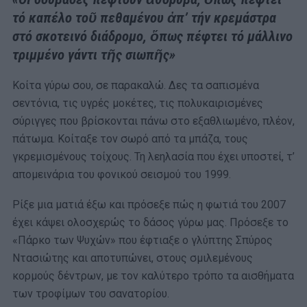
τό
καπέλο
τοῦ
πεθαμένου
ἀπ’
τήν
κρεμάστρα
στό
σκοτεινό
διάδρομο,
ὅπως
πέφτει
τό
μάλλινο
τριμμένο
γάντι
τῆς
σιωπῆς»
Κοίτα γύρω σου, σε παρακαλώ. Δες τα σαπισμένα
σεντόνια, τις υγρές μοκέτες, τις πολυκαιρισμένες
σύριγγες που βρίσκονται πάνω στο εξαθλιωμένο, πλέον,
πάτωμα. Κοίταξε τον σωρό από τα μπάζα, τους
γκρεμισμένους τοίχους. Τη λεηλασία που έχει υποστεί, τ’
απομεινάρια του φονικού σεισμού του 1999.
Ρίξε μια ματιά έξω και πρόσεξε πώς η φωτιά του 2007
έχει κάψει ολοσχερώς το δάσος γύρω μας. Πρόσεξε το
«Πάρκο των Ψυχών» που έφτιαξε ο γλύπτης Σπύρος
Ντασιώτης και αποτυπώνει, στους σμιλεμένους
κορμούς δέντρων, με τον καλύτερο τρόπο τα αισθήματα
των τροφίμων του σανατορίου.