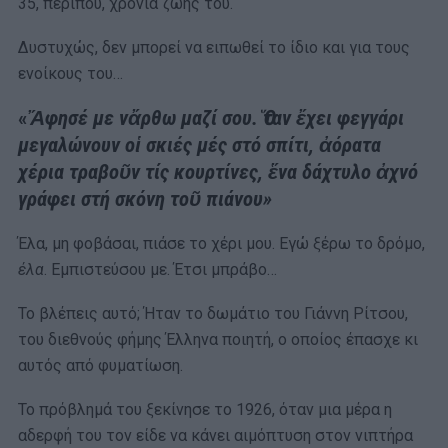
35, περίπου, χρόνια ζωής του.
Δυστυχώς, δεν μπορεί να ειπωθεί το ίδιο και για τους
ενοίκους του…
«
Ἄφησέ με νἄρθω μαζί σου. Ὅταν ἔχει φεγγάρι
μεγαλώνουν οἱ σκιές μές στό σπίτι, ἀόρατα
χέρια τραβοῦν τίς κουρτίνες, ἕνα δάχτυλο ἀχνό
γράφει στή σκόνη τοῦ πιάνου»
Έλα, μη φοβάσαι, πιάσε το χέρι μου. Εγώ ξέρω το δρόμο,
έλα
. Εμπιστεύσου με. Έτσι μπράβο…
Το βλέπεις αυτό; Ήταν το δωμάτιο του Γιάννη Ρίτσου,
του διεθνούς φήμης Έλληνα ποιητή, ο οποίος έπασχε κι
αυτός από φυματίωση.
Το πρόβλημά του ξεκίνησε το 1926, όταν μια μέρα η
αδερφή του τον είδε να κάνει αιμόπτυση στον νιπτήρα