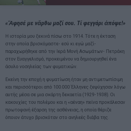
«Ἄφησέ με νἄρθω μαζί σου. Τί φεγγάρι ἀπόψε!»
Η ιστορία μου ξεκινά πίσω στο 1914. Τότε η έκταση
στην οποία βρισκόμαστε- εσύ κι εγώ μαζί-
παραχωρήθηκε από την Ιερά Μονή Ασωμάτων- Πετράκη
στον Ευαγγελισμό, προκειμένου να δημιουργηθεί ένα
άσυλο νοσηλείας των φυματικών.
Εκείνη την εποχή η φυματίωση ήταν μη αντιμετωπίσιμη
και περισσότεροι από 100.000 Έλληνες ξεψύχησαν λόγω
αυτής μέσα σε μια σκάρτη δεκαετία (1929-1938). Οι
κακουχίες του πολέμου και η «αέναη» πείνα προκάλεσαν
πρωτοφανή έξαρση της ασθένειας, η οποία θέριζε
όποιον άτυχο βρισκόταν στο ανηλεές διάβα της.