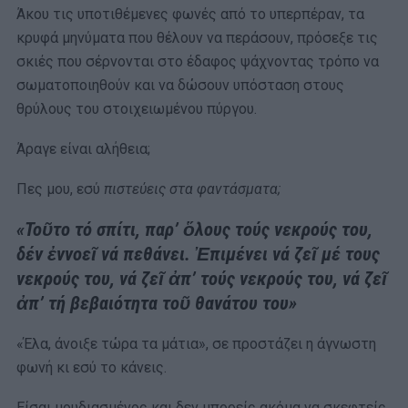
Άκου τις υποτιθέμενες φωνές από το υπερπέραν, τα
κρυφά μηνύματα που θέλουν να περάσουν, πρόσεξε τις
σκιές που σέρνονται στο έδαφος ψάχνοντας τρόπο να
σωματοποιηθούν και να δώσουν υπόσταση στους
θρύλους του στοιχειωμένου πύργου.
Άραγε είναι αλήθεια;
Πες μου, εσύ
πιστεύεις στα φαντάσματα;
«Τοῦτο τό σπίτι, παρ’ ὅλους τούς νεκρούς του,
δέν ἐννοεῖ νά πεθάνει. Ἐπιμένει νά ζεῖ μέ τους
νεκρούς του, νά ζεῖ ἀπ’ τούς νεκρούς του, νά ζεῖ
ἀπ’ τή βεβαιότητα τοῦ θανάτου του»
«Έλα, άνοιξε τώρα τα μάτια», σε προστάζει η άγνωστη
φωνή κι εσύ το κάνεις.
Είσαι μουδιασμένος και δεν μπορείς ακόμα να σκεφτείς