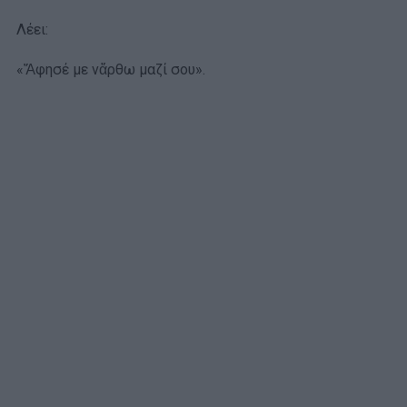
Λέει:
«Ἄφησέ με νἄρθω μαζί σου».