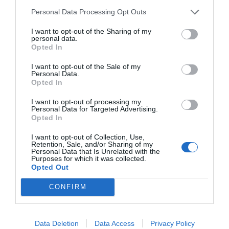
Personal Data Processing Opt Outs
ξενοδοχείο (το περίφημο «Ξενία») που αγοράστηκε από
τον ΕΟΤ.
I want to opt-out of the Sharing of my
personal data.
Opted In
Ωστόσο, λόγο του γεγονότος πως δεν είχε θέα στην
Αθήνα και δεν ήταν εύκολα προσβάσιμο, το εγχείρημα
I want to opt-out of the Sale of my
Personal Data.
οδηγήθηκε σ’ εμπορική αποτυχία, με αποτέλεσμα να
Opted In
«μεταμορφωθεί» εκ νέου.
I want to opt-out of processing my
Personal Data for Targeted Advertising.
Αυτή τη φορά έγινε το «σπίτι» της Σχολής Τουριστικών
Opted In
επαγγελμάτων. Όμως, και η νέα ιδέα αποδείχτηκε
σχεδόν θνησιγενής: μετά από λίγα, μόλις, χρόνια
I want to opt-out of Collection, Use,
Retention, Sale, and/or Sharing of my
λειτουργίας η σχολή έκλεισε το 1980 κι έκτοτε…
Personal Data that Is Unrelated with the
Purposes for which it was collected.
Opted Out
CONFIRM
Data Deletion
Data Access
Privacy Policy