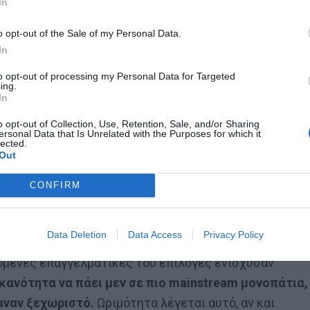
In
o opt-out of the Sale of my Personal Data.
In
to opt-out of processing my Personal Data for Targeted
ing.
In
o opt-out of Collection, Use, Retention, Sale, and/or Sharing
ersonal Data that Is Unrelated with the Purposes for which it
lected.
ια νέα αρχή. Στο
Netwix
και μέσα από τους
Wixers
, μαζ
Out
στην πορεία και τον
Αλέξανδρο Τσουβέλα,
CONFIRM
ικά βίντεο στην ιστορία του ελληνικού Tube. Με
αυτό να είναι κατακριτέο, προφανώς.
Data Deletion
Data Access
Privacy Policy
νης Λαμπρόπουλος είχε αλλάξει πίστα και η
πόμενες επαγγελματικές του επιλογές ενίσχυσαν
 ικανότητα να πάει μεν σε πιο mainstream μονοπάτια,
αναν ξεχωριστό.
Ωριμότητα λέγεται αυτό, αν και