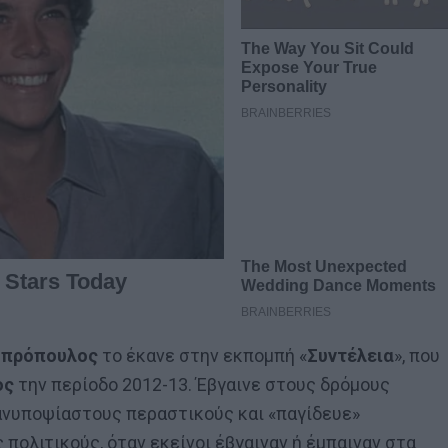
μπρόπουλος
το έκανε στην εκπομπή «
Συντέλεια
», που
ος
την περίοδο 2012-13. Έβγαινε στους δρόμους
ε ανυποψίαστους περαστικούς και «παγίδευε»
πολιτικούς, όταν εκείνοι έβγαιναν ή έμπαιναν στα