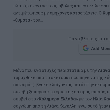
πλατό, κάνοντάς τους άβολες και εντελώς «εκ
αντιμέτωπους με αμήχανες καταστάσεις. Ο
Κυ
«θύματά» του…
Για να βλέπεις πιο 
Add Mens
Μόνο που ένα ατυχές περιστατικό με την
Λιάνα
ταράχθηκε από το σκετσάκι που πήγε να της κάν
διαφορά…), βγήκε κλαίγοντας μετά στην εκπομ
συνέβη ξεπέρασε τα όρια της σάτιρας επειδή, υ
συμβεί στο «
Καλημέρα Ελλάδα
» με τον
Ηλία Κα
συγνώμη από τη Λιάνα Κανέλλη, ενώ αυτό ήταν 