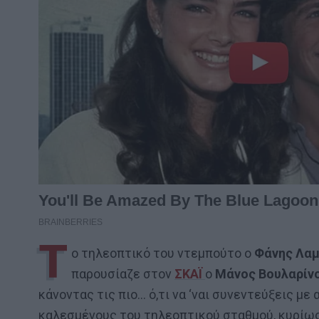
Τ
ο τηλεοπτικό του ντεμπούτο ο
Φάνης Λα
παρουσίαζε στον
ΣΚΑΪ
ο
Μάνος Βουλαρίν
κάνοντας τις πιο… ό,τι να ‘ναι συνεντεύξεις μ
καλεσμένους του τηλεοπτικού σταθμού, κυρίως 