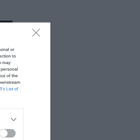
sonal or
ection to
ou may
 personal
out of the
 downstream
B’s List of