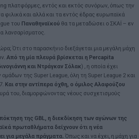
ing πλατφόρμες, εντός και εκτός συνόρων, όπως την
 φιλικά και αλλά και τα εντός έδρας ευρωπαϊκά
ague του
Παναθηναϊκού
θα τα μεταδώσει ο ΣΚΑΪ – εν
ία λανσαρίσματος.
ώρα; Ότι στο παρασκήνιο διεξάγεται μια μεγάλη μάχη
ων.
Από τη μία πλευρά βρίσκεται η Percapita
ινογιάννη και Ντράγκαν Σόλακ
) , η οποία έχει
ομάδων της Super League, όλη τη Super League 2 και
7.
Και στην αντίπερα όχθη, ο όμιλος Αλαφούζου
λευρά του, διαμορφώνοντας νέους συσχετισμούς
απόκτηση της GBL, η διεκδίκηση των αγώνων της
παϊκά πρωταθλήματα δείχνουν ότι η νέα
ει για μεγάλα πράγματα.
Όπως και να έχει, η μάχη για