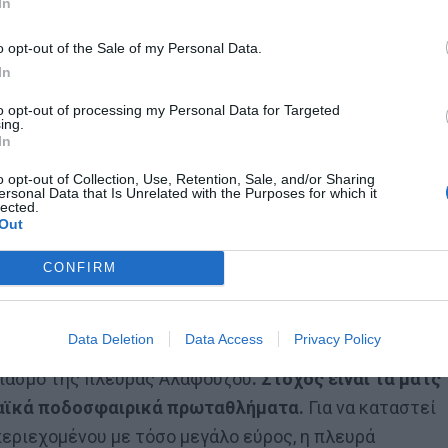
In
ολύ αυτά που δίνει τώρα η ΕΡΤ (περί τα 5 εκατ. ευρώ
o opt-out of the Sale of my Personal Data.
εται και η προοπτική να μεταδίδονται δύο ματς ανά
In
ό τη νέα συνδρομητική πλατφόρμα. Ξαναλέμε, πάντως,
to opt-out of processing my Personal Data for Targeted
ακούγεται υπάρχουν κι άλλοι, έντονα, ενδιαφερόμενοι
ing.
In
o opt-out of Collection, Use, Retention, Sale, and/or Sharing
ersonal Data that Is Unrelated with the Purposes for which it
lected.
Out
 τον Ετιέν Καμαρά
CONFIRM
Data Deletion
Data Access
Privacy Policy
διασμό της πλευράς Αλαφούζου
. Στόχος είναι τα ματς
παϊκά ποδοσφαιρικά πρωταθλήματα.
Για να καταστεί
περιεχομένου με τόσο μεγάλο εύρος, η πλευρά