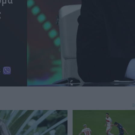
ρμα
ς