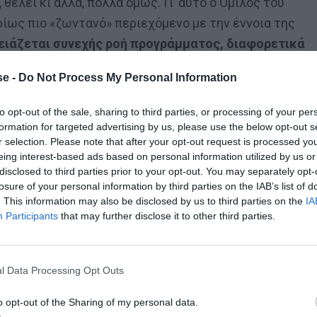
 θέλει κι άλλα, πολλά όμως. Γι’ αυτό ο Όμιλος του
ίως πιο «ζωντανό» περιεχόμενο με την έννοια της
ειάζεται συνεχής ροή προγράμματος, διαφορετικά
e -
Do Not Process My Personal Information
to opt-out of the sale, sharing to third parties, or processing of your per
ώνει μια συνδρομητική υπηρεσία σε βάθος χρόνου και
formation for targeted advertising by us, please use the below opt-out s
 κρατάει τους πελάτες της και δημιουργεί συνεχώς
r selection. Please note that after your opt-out request is processed y
 κάθε μήνα, αδιαλείπτως, θα πρέπει να βρίσκει κάτι
eing interest-based ads based on personal information utilized by us or
disclosed to third parties prior to your opt-out. You may separately opt-
 ως γνωστόν.
Είναι τόσο μεγάλη η πίτα, ώστε ο
losure of your personal information by third parties on the IAB’s list of
ί προτεραιότητες δεν γίνεται αλλιώς.
. This information may also be disclosed by us to third parties on the
IA
Participants
that may further disclose it to other third parties.
υν αναλόγως τις κινήσεις τους. Με κίνηση-ματ την
eek Basketball League (GBL)
, προσπάθεια που αν
l Data Processing Opt Outs
στην αγορά επί οκτώ μήνες και θα συνιστά στρατηγικ
Δύο τινά προκύπτουν μέχρι στιγμής για την πρόταση
o opt-out of the Sharing of my personal data.
ια 2ετία ή 21 εκατ. ευρώ στην 3ετία), το «ζουμί» είναι