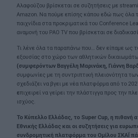
Αλαφούζου βρίσκεται σε συζητήσεις με stream
Amazon. Να πούμε επίσης κάπου εδώ πως όλα τα
παιχνίδια στα προκριματικά του Conference Le
αναμονή του PAO TV που βρίσκεται σε διαδικασ
Τι λένε όλα τα παραπάνω που… δεν είπαμε ως τ
εξουσίας στο χώρο των αθλητικών δικαιωμάτ
(συμφερόντων Βαγγέλη Μαρινάκη, Γιάννη Βαρδ
συμφωνίες με τη συντριπτική πλειονότητα των 
σχεδιάζει να βγει με νέα πλατφόρμα από το 202
ε
πιχειρεί να γείρει την πλάστιγγα προς την π
ισχύος.
Το Κύπελλο Ελλάδας, το Super Cup, η πιθανή 
Εθνικής Ελλάδας και οι συζητήσεις για ευρω
συνδρομητική πλατφόρμα του Ομίλου ΣΚΑΪ πά