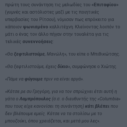
πρώτη τους συνάντηση τις μελωδίες του
«Επιταφίου»
(γυμνές και αστόλιστες μαζί με τις ποιητικές
υπερβασίες του Ρίτσου), νόμισαν πως επρόκειτο για
κάποιον
ψωνισμένο
καλλιτέχνη. Κλείνοντας λοιπόν το
μάτι ο ένας τον άλλο πήγαν στην τουαλέτα για τις
τελικές
συνεννοήσεις
:
«Θα
ξεφτιλιστούμε
, Μανώλη»
, του είπε ο Μπιθικώτσης.
«Θα ξεφτιλιστούμε, έχεις
δίκιο
»
, συμφώνησε ο Χιώτης.
«Πάμε να
φύγουμε
πριν να είναι αργά»
.
«Κάτσε ρε συ Γρηγόρη, για να τον σπρώχνει έτσι αυτή η
γάτα ο
Λαμπρόπουλος
(σ.σ. ο διευθυντής της «Columbia»
που τους είχε κανονίσει τη συνάντηση)
κάτι βλέπει
που
δεν βλέπουμε εμείς. Κάτσε να τα στολίσω με το
μπουζούκι, όπου χρειάζεται, και μετά μου λες».