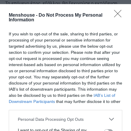
Το επόμενο έτος, εξάλλου, θα ξεκινούσε η εκτόξευση
του τραγουδιού ως ένα από τα πιο αγαπημένα της
Menshouse -
Do Not Process My Personal
εποχής: Μέσω της ταινίας
«Ποια είναι η Μαργαρίτα»
.
Information
Επρόκειτο για μια κωμωδία (σε σενάριο Γιάννη
Δαλιανίδη και σκηνοθεσία Ντίμη Δαδήρα), όπου
If you wish to opt-out of the sale, sharing to third parties, or
processing of your personal or sensitive information for
πρωταγωνιστούσε η σπουδαία
Τζένη Καρέζη
, έκανε την
targeted advertising by us, please use the below opt-out
πρώτη του εμφάνιση ο
Γιάννης Φέρτης
και έπαιζαν
section to confirm your selection. Please note that after your
ακόμα ηθοποιοί όπως οι Θανάσης Βέγγος, Δημήτρης
opt-out request is processed you may continue seeing
Νικολαΐδης, Κούλης Στολίγκας και Στέφανος Ληναίος.
interest-based ads based on personal information utilized by
us or personal information disclosed to third parties prior to
Έμεινε στην ιστορία λοιπόν η σκηνή της ποδηλατάδας,
your opt-out. You may separately opt-out of the further
disclosure of your personal information by third parties on the
όπου η Καρέζη και ο Φέρτης τραγουδούν
ντουέτο
στους
IAB’s list of downstream participants. This information may
δρόμους της Κω «η Μαργαρίτα η Μαργαρώ». Ήταν μια
also be disclosed by us to third parties on the
IAB’s List of
εκτέλεση που έμελε
ν’ αγαπηθεί εξίσου
από το κοινό.
Downstream Participants
that may further disclose it to other
Χαρακτηριστικό, δε, της απήχησης του κομματιού ήταν
third parties.
ότι η μελωδία του ακούγεται σε μια ακόμα πιο γνωστή
Personal Data Processing Opt Outs
ταινία της ίδιας χρονιάς, τη
«Συνοικία το όνειρο»
.
I want to opt-out of the Sharing of my