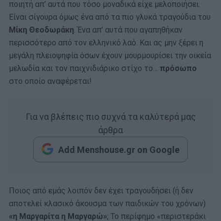
ποιητή απ’ αυτά που τόσο μοναδικά είχε μελοποιήσει.
Είναι σίγουρα όμως ένα από τα πιο γλυκά τραγούδια του
Μίκη Θεοδωράκη
. Ένα απ’ αυτά που αγαπηθήκαν
περισσότερο από τον ελληνικό λαό. Και ας μην ξέρει η
μεγάλη πλειοψηφία όσων έχουν μουρμουρίσει την οικεία
μελωδία και τον παιχνιδιάρικο στίχο το…
πρόσωπο
στο οποίο αναφέρεται!
Για να βλέπεις πιο συχνά τα καλύτερά μας
άρθρα
Add Menshouse.gr on Google
Ποιος από εμάς λοιπόν δεν έχει τραγουδήσει (ή δεν
αποτελεί κλασικό άκουσμα των παιδικών του χρόνων)
«η Μαργαρίτα η Μαργαρώ»
; Το περίφημο «περιστεράκι