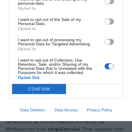
personal data.
Opted In
I want to opt-out of the Sale of my
Personal Data.
Opted In
I want to opt-out of processing my
Personal Data for Targeted Advertising.
Opted In
I want to opt-out of Collection, Use,
Retention, Sale, and/or Sharing of my
Personal Data that Is Unrelated with the
Purposes for which it was collected.
Opted Out
CONFIRM
Ακόμα πιο
πολύτιμο
όμως (πέρα από την καλλιτεχνική
του αξία) το συγκεκριμένο τραγούδι έχει αποδειχθεί και
Data Deletion
Data Access
Privacy Policy
για έναν ακόμα λόγο. Διότι στο ξεκίνημα της
συνεργασίας με τον Θεοδωράκη οι Χιώτης και
Μπιθικώτσης ήταν
επιφυλακτικοί
. Όταν άκουσαν στην