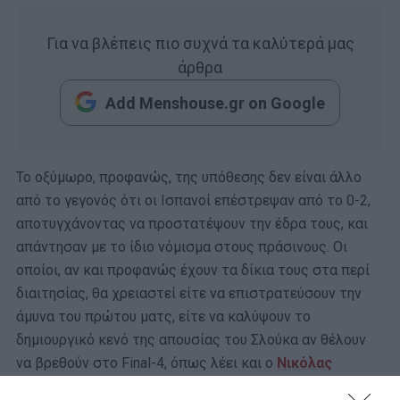
Για να βλέπεις πιο συχνά τα καλύτερά μας
άρθρα
Add Menshouse.gr on Google
Το οξύμωρο, προφανώς, της υπόθεσης δεν είναι άλλο
από το γεγονός ότι οι Ισπανοί επέστρεψαν από το 0-2,
αποτυγχάνοντας να προστατέψουν την έδρα τους, και
απάντησαν με το ίδιο νόμισμα στους πράσινους. Οι
οποίοι, αν και προφανώς έχουν τα δίκια τους στα περί
διαιτησίας, θα χρειαστεί είτε να επιστρατεύσουν την
άμυνα του πρώτου ματς, είτε να καλύψουν το
δημιουργικό κενό της απουσίας του Σλούκα αν θέλουν
να βρεθούν στο Final-4, όπως λέει και ο
Νικόλας
Ακτύπης