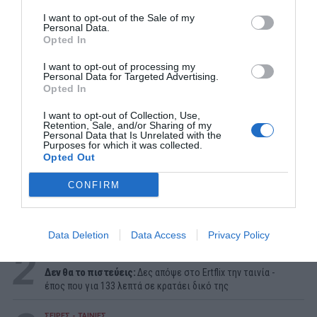
I want to opt-out of the Sale of my
Personal Data.
Opted In
I want to opt-out of processing my
Personal Data for Targeted Advertising.
Opted In
I want to opt-out of Collection, Use,
Retention, Sale, and/or Sharing of my
Personal Data that Is Unrelated with the
Purposes for which it was collected.
Opted Out
ΔΗΜΟΦΙΛΕΣΤΕΡΑ ΗΜΕΡΑΣ
CONFIRM
1
EXTRAS
Ημερολόγιο 2050:
To τέλος του ελληνικού καλοκαιριού
και το «ντόμινο ερημοποίησης»
Data Deletion
Data Access
Privacy Policy
2
ΣΕΙΡΕΣ - ΤΑΙΝΙΕΣ
Δεν θα το πιστεύεις:
Δες απόψε στο Ertflix την ταινία -
έπος που για 133 λεπτά σε κρατάει δικό της
ΣΕΙΡΕΣ - ΤΑΙΝΙΕΣ