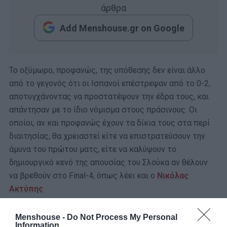
άρθρα
Add Menshouse.gr on Google
Το οξύμωρο, προφανώς, της υπόθεσης δεν είναι άλλο
από το γεγονός ότι οι Ισπανοί επέστρεψαν από το 0-2,
αποτυγχάνοντας να προστατέψουν την έδρα τους, και
απάντησαν με το ίδιο νόμισμα στους πράσινους. Οι
οποίοι, αν και προφανώς έχουν τα δίκια τους στα περί
διαιτησίας, θα χρειαστεί είτε να επιστρατεύσουν την
άμυνα του πρώτου ματς, είτε να καλύψουν το
δημιουργικό κενό της απουσίας του Σλούκα αν θέλουν
να βρεθούν στο Final-4, όπως λέει και ο
Νικόλας
Ακτύπης
Menshouse -
Do Not Process My Personal
Information