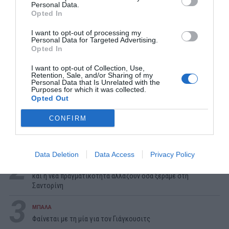
Personal Data.
Opted In
I want to opt-out of processing my
Personal Data for Targeted Advertising.
Opted In
I want to opt-out of Collection, Use,
Retention, Sale, and/or Sharing of my
Personal Data that Is Unrelated with the
ΔΗΜΟΦΙΛΕΣΤΕΡΑ ΗΜΕΡΑΣ
Purposes for which it was collected.
Opted Out
1
ΣΕΙΡΕΣ - ΤΑΙΝΙΕΣ
CONFIRM
Δεν θα το πιστεύεις:
Δες απόψε στο Ertflix την ταινία -
έπος που για 133 λεπτά σε κρατάει δικό της
Data Deletion
Data Access
Privacy Policy
2
ΔΙΑΚΟΠΕΣ
180 ευρώ με θέα την Καλντέρα:
Η στρατηγική last minute
και η νέα πραγματικότητα αλλάζουν όσα ξέραμε στη
Σαντορίνη
3
ΜΠΑΛΑ
Φαίνεται με τη μία για τον Γιάγκουσιτς