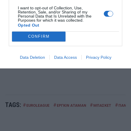
1
ΜΠΑΛΑ
I want to opt-out of Collection, Use,
Retention, Sale, and/or Sharing of my
Χρειάζεται και εκεί παίκτη ο Παναθηναϊκός
Personal Data that Is Unrelated with the
Purposes for which it was collected.
2
Opted Out
ΔΙΑΚΟΠΕΣ
Στο νησί του Οδυσσέα:
Η παραλία που πολλοί θεωρούν ως
CONFIRM
την κορυφαία στην Ελλάδα είναι ένα έπος ομορφιάς
3
ΒΙΒΛΙΟ
«Ψηλά τα χέρια σύντροφε»:
Data Deletion
Data Access
Privacy Policy
Ένα σκοτεινό crime στην
«φωτεινή» Ελλάδα των 90s
TAGS:
#
#
#
#
EUROLEAGUE
ΕΡΓΚΙΝ ΑΤΑΜΑΝ
ΜΠΑΣΚΕΤ
ΠΑΝΑΘ