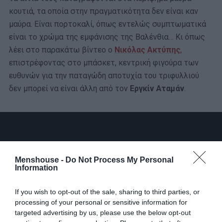
κουτιά, τα οποία στην πραγματικότητα δεν είναι καν
μαύρα. Είναι πορτοκαλί, όπως εντελώς συμπτωματικά
είναι το χρώμα της εμφάνισης της Βαλένθια… Κι όπως
λέει στο παρακάτω βίντεο ο
Νικόλας Ακτύπης
,
επιστρέφοντας στο μπάσκετ, κεντρική φιγούρα των
ευθυνών για την παταγώδη αποτυχία του τριφυλλιού
δεν μπορεί να είναι άλλη από τον
Εργκίν Αταμάν
.
Menshouse -
Do Not Process My Personal
Information
If you wish to opt-out of the sale, sharing to third parties, or
processing of your personal or sensitive information for
targeted advertising by us, please use the below opt-out