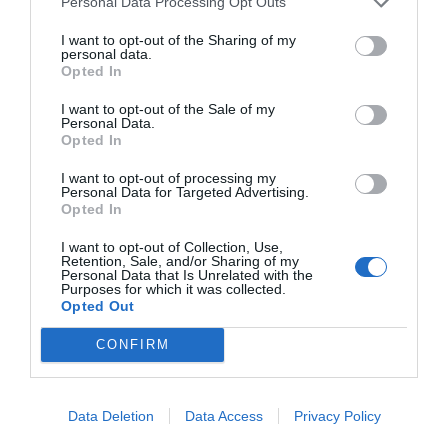
Personal Data Processing Opt Outs
Έφες) θα μπουν στην κούρσα για την απόκτηση του,
αφού είναι τέτοιο το στιλ του, που χωράει σε κάθε
I want to opt-out of the Sharing of my
personal data.
ομάδα, όποιον κι αν έχει προπονητή, όπως κι αν παίζει.
Opted In
Στην εξίσωση για την επόμενη ημέρα δεν θα πρέπει να
I want to opt-out of the Sale of my
Personal Data.
βγει ακόμα και η Βαλένθια. Πηγές από την Ισπανία
Opted In
αναφέρουν ότι, ο ισπανικός σύλλογος θα προσπαθήσει
να του προσφέρει νέο συμβόλαιο, με ακόμα πιο υψηλές
I want to opt-out of processing my
Personal Data for Targeted Advertising.
απολαβές, ακόμα υψηλότερο out, ποντάροντας στο
Opted In
γεγονός ότι σε αυτό το περιβάλλον δίχως πίεση και
I want to opt-out of Collection, Use,
άγχος, ο Μοντέρο κατάφερε να ανθίσει και να κάνει το
Retention, Sale, and/or Sharing of my
Personal Data that Is Unrelated with the
step up.
Purposes for which it was collected.
Opted Out
Η… Μοντεριάδα θα είναι σίγουρα το σίριαλ του
CONFIRM
καλοκαιριού. Διότι, είναι ο floor general που αλλάζει το
ύφος μιας ολόκληρης ομάδας και μιλάμε για παίκτη 23
ετών, με άγνωστο ταβάνι.
Data Deletion
Data Access
Privacy Policy