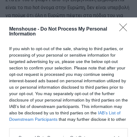
είναι το πιο hot όνομα στην Ευρώπη, δεν είναι υπερβολή
να πούμε ότι όλη η Ευρώπη πέφτει στα πόδια του για
την υπογραφή του.
Menshouse -
Do Not Process My Personal
Information
Όλα αυτά, λίγες μέρες πριν από το Final-4, το οποίο
μπορεί να εκτοξεύσει ακόμα περισσότερο την μετοχή
If you wish to opt-out of the sale, sharing to third parties, or
του και να τον κάνει ακόμα πιο περιζήτητο.
processing of your personal or sensitive information for
targeted advertising by us, please use the below opt-out
section to confirm your selection. Please note that after your
Στην ουρά…
opt-out request is processed you may continue seeing
interest-based ads based on personal information utilized by
Όπως έγινε γνωστό, ο Μοντέρο έχει buy-out στο
us or personal information disclosed to third parties prior to
συμβόλαιο του, το οποίο κυμαίνεται στο 1,5
your opt-out. You may separately opt-out of the further
disclosure of your personal information by third parties on the
εκατομμύριο ευρώ κι αυτό τον κάνει ακόμα πιο
IAB’s list of downstream participants. This information may
περιζήτητο.
also be disclosed by us to third parties on the
IAB’s List of
Downstream Participants
that may further disclose it to other
Είναι αυτονόητο πως όλες οι ομάδες με γερό πορτοφόλι
third parties.
(Παναθηναϊκός, Ολυμπιακός, Χάποελ Τελ-Αβίβ, Φενέρ,