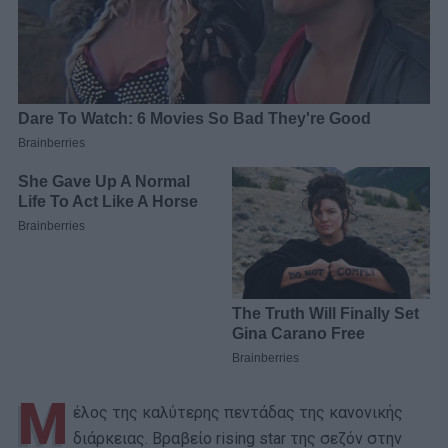
Μ
έλος της καλύτερης πεντάδας της κανονικής
διάρκειας. Βραβείο rising star της σεζόν στην