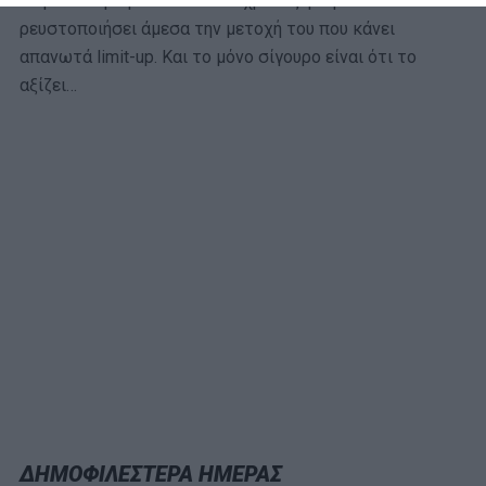
Το μόνο σίγουρο είναι ότι 23χρονος γκαρντ θα
ρευστοποιήσει άμεσα την μετοχή του που κάνει
απανωτά limit-up. Και το μόνο σίγουρο είναι ότι το
αξίζει…
ΔΗΜΟΦΙΛΕΣΤΕΡΑ ΗΜΕΡΑΣ