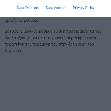
Στα τρία χρόνια που έπαιξε στην Ρεάλ Μαδρίτης, έδειξε
ότι κάνει διαφορά, το στιλ του ταιριάζει πολύ
Data Deletion
Data Access
Privacy Policy
περισσότερο στην Ευρώπη, παρά στο ΝΒΑ με τους
φρενήρεις ρυθμούς.
Ωστόσο, ο μαγικός κόσμος είναι η προτεραιότητα του.
Και θα εξαντλήσει όλα τα χρονικά περιθώρια για να
παρατείνει την παραμονή του στην άλλη άκρη του
Ατλαντικού…