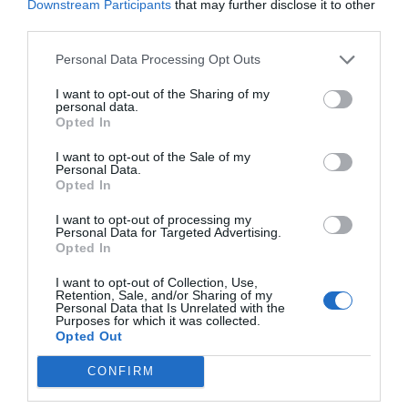
Downstream Participants
that may further disclose it to other
Είναι σίγουρο ότι στην Ευρώπη θα μπορούσε να
third parties.
διεκδικήσει περισσότερα λεφτά, είναι από τους παίκτες
Personal Data Processing Opt Outs
που θα μπορούσαν να βρουν ένα τεράστιο πολυετές
συμβόλαιο.
I want to opt-out of the Sharing of my
personal data.
Opted In
Ωστόσο, έχοντας συμπληρώσει ήδη τέσσερα χρόνια
στον μαγικό κόσμο του ΝΒΑ, προτεραιότητα έχει ένας
I want to opt-out of the Sale of my
Personal Data.
πέμπτος, ώστε να εξασφαλίσει την οικογένεια του.
Opted In
Στην περίπτωση, ο Γάλλος έχει και το μαχαίρι και το
I want to opt-out of processing my
Personal Data for Targeted Advertising.
καρπούζι. Αν πει ότι επιστρέφει στην Ευρώπη, τότε
Opted In
όλες οι κορυφαίες ομάδες της Euroleague θα στρώσουν
I want to opt-out of Collection, Use,
ένα χαλί εκατομμυρίων στα πόδια του.
Retention, Sale, and/or Sharing of my
Personal Data that Is Unrelated with the
Purposes for which it was collected.
Άλλωστε, είναι ένα μοντέρνο πακέτο two-way ψηλού, με
Opted Out
καλό τρίποντο, που μπορεί να παίξει άμυνα κάθε είδους
ψηλό.
CONFIRM