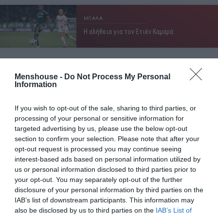
ΜΠΑΛΑ
Η αλήθεια για τον Ετιέν Καμαρά
Menshouse -
Do Not Process My Personal
Ο Γκερσόν Γιαμπουσέλε είχε 10 πόντους και 5,7
Information
ριμπάουντ και έπαιζε 24 λεπτά με την φανέλα του
Σικάγο, αλλά το μέλλον του στους Bulls που πάνε σε re-
If you wish to opt-out of the sale, sharing to third parties, or
building είναι αμφίβολο.
processing of your personal or sensitive information for
targeted advertising by us, please use the below opt-out
O 30χρονος Γάλλος πάουερ φόργουορντ θα βγει
section to confirm your selection. Please note that after your
ελεύθερος στην αγορά και είναι σχεδόν σίγουρο ότι με
opt-out request is processed you may continue seeing
interest-based ads based on personal information utilized by
τους μέσους όρους που τελείωσε την σεζόν θα βρει
us or personal information disclosed to third parties prior to
κάποιο συμβόλαιο.
your opt-out. You may separately opt-out of the further
disclosure of your personal information by third parties on the
IAB’s list of downstream participants. This information may
Η Euroleague στα πόδια του…
also be disclosed by us to third parties on the
IAB’s List of