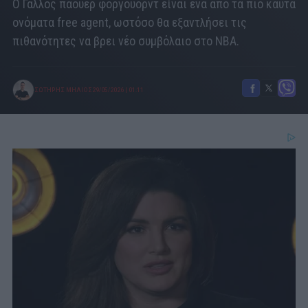
Ο Γάλλος πάουερ φόργουορντ είναι ένα από τα πιο καυτά
ονόματα free agent, ωστόσο θα εξαντλήσει τις
πιθανότητες να βρει νέο συμβόλαιο στο ΝΒΑ.
ΣΩΤΗΡΗΣ ΜΗΛΙΟΣ
29/05/2026
|
01:11