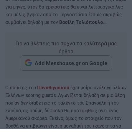
για μήνες, όταν θα χρειαστείς θα είναι λειτουργικά λες
και μόλις βγήκαν από το… εργοστάσιο. Όπως ακριβώς
συμβαίνει δηλαδή με τον
Βασίλη Τολιόπουλο…
Για να βλέπεις πιο συχνά τα καλύτερά μας
άρθρα
Add Menshouse.gr on Google
Ο παίκτης του
Παναθηναϊκού
έχει μοίρα ανάλογη άλλων
Ελλήνων scoring guards. Αγωνίζεται δηλαδή σε μια θέση
που αν δεν διαθέτεις το ταλέντο του Σπανούλη ή του
Σλούκα, ας πούμε, δύσκολα θα προτιμηθείς αντί ενός
Αμερικανού σκόρερ. Εκείνο, όμως το στοιχείο που τον
βοηθά να επιβιώνει είναι η μοναδική του ικανότητα να