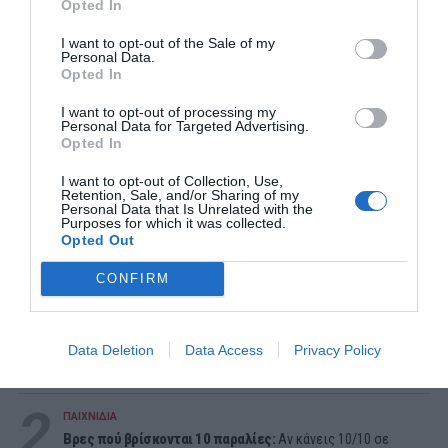
Opted In
I want to opt-out of the Sale of my
Personal Data.
Opted In
I want to opt-out of processing my
Personal Data for Targeted Advertising.
Opted In
I want to opt-out of Collection, Use,
Retention, Sale, and/or Sharing of my
Personal Data that Is Unrelated with the
Purposes for which it was collected.
Opted Out
CONFIRM
ΔΗΜΟΦΙΛΕΣΤΕΡΑ ΗΜΕΡΑΣ
1
Data Deletion
Data Access
Privacy Policy
ΜΠΑΛΑ
Η αλήθεια για τον Ετιέν Καμαρά
2
ΠΑΙΧΝΙΔΙΑ
Βρες πού βρίσκονται 10 παραλίες:
Αν κάνεις 10/10 σε