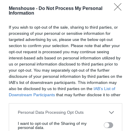
μπαίνει στα ματς, ακόμη και μετά από μακρά αγωνιστική
Menshouse -
Do Not Process My Personal
απραξία (ίσως και απαξίωση) και να μην… καταλαβαίνει
Information
τίποτα, όπως υποστηρίζει και ο
Νικόλας Ακτύπης
.
If you wish to opt-out of the sale, sharing to third parties, or
processing of your personal or sensitive information for
targeted advertising by us, please use the below opt-out
section to confirm your selection. Please note that after your
opt-out request is processed you may continue seeing
interest-based ads based on personal information utilized by
us or personal information disclosed to third parties prior to
your opt-out. You may separately opt-out of the further
disclosure of your personal information by third parties on the
IAB’s list of downstream participants. This information may
also be disclosed by us to third parties on the
IAB’s List of
Downstream Participants
that may further disclose it to other
third parties.
Personal Data Processing Opt Outs
I want to opt-out of the Sharing of my
personal data.