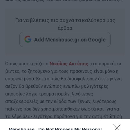
Για να βλέπεις πιο συχνά τα καλύτερά μας
άρθρα
Add Menshouse.gr on Google
Όπως υποστηρίζει ο
Νικόλας Ακτύπης
στο παρακάτω
βίντεο, το ζητούμενο για τους πράσινους είναι μόνο η
επόμενη μέρα. Και το πώς θα διασφαλίσουν ότι την νέα
σεζόν θα βρεθούν ενώπιος ενωπίω με λιγότερες
απουσίες λόγω τραυματισμών, λιγότερες
σπαζοκεφαλιές με την εξάδα των ξένων, λιγότερους
παίκτες που δεν χρησιμοποιήθηκαν σωστά και -για να
τα λέμε όλα- λιγότερα παράπονα για την αντιμετώπισή
τους από τους διαιτητές.
Menshouse -
Do Not Process My Personal