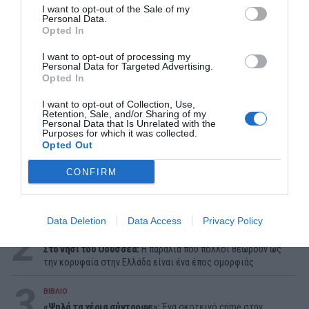
I want to opt-out of the Sale of my
Personal Data.
Opted In
I want to opt-out of processing my
Personal Data for Targeted Advertising.
Opted In
I want to opt-out of Collection, Use,
Retention, Sale, and/or Sharing of my
Personal Data that Is Unrelated with the
Purposes for which it was collected.
Opted Out
ΔΗΜΟΦΙΛΕΣΤΕΡΑ ΗΜΕΡΑΣ
CONFIRM
1
ΜΠΑΛΑ
Χρειάζεται και εκεί παίκτη ο Παναθηναϊκός
Data Deletion
Data Access
Privacy Policy
2
ΔΙΑΚΟΠΕΣ
Στο νησί του Οδυσσέα:
Η παραλία που πολλοί θεωρούν ως
την κορυφαία στην Ελλάδα είναι ένα έπος ομορφιάς
3
ΒΙΒΛΙΟ
«Ψηλά τα χέρια σύντροφε»:
Ένα σκοτεινό crime στην