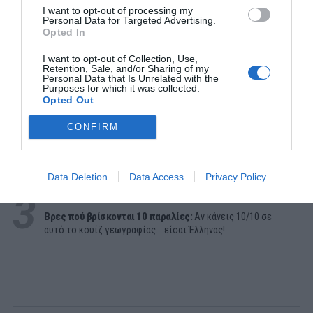
I want to opt-out of processing my
Personal Data for Targeted Advertising.
Opted In
I want to opt-out of Collection, Use,
ΔΗΜΟΦΙΛΕΣΤΕΡΑ ΗΜΕΡΑΣ
Retention, Sale, and/or Sharing of my
Personal Data that Is Unrelated with the
Purposes for which it was collected.
1
ΣΕΙΡΕΣ - ΤΑΙΝΙΕΣ
Opted Out
Δεν θα το πιστεύεις:
Δες απόψε στο Ertflix την ταινία -
έπος που για 133 λεπτά σε κρατάει δικό της
CONFIRM
2
ΜΠΑΛΑ
Η αλήθεια για τον Ετιέν Καμαρά
Data Deletion
Data Access
Privacy Policy
3
ΠΑΙΧΝΙΔΙΑ
Βρες πού βρίσκονται 10 παραλίες:
Αν κάνεις 10/10 σε
αυτό το κουίζ γεωγραφίας... είσαι Έλληνας!