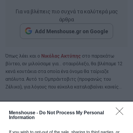
Για να βλέπεις πιο συχνά τα καλύτερά μας
άρθρα
Add Menshouse.gr on Google
Όπως λέει και ο
Νικόλας Ακτύπης
στο παρακάτω
βίντεο, αν μιλούσαμε για… σταυρόλεξο, θα βλέπαμε 12
κενά κουτάκια στα οποία ένα όνομα θα ταίριαζε
απόλυτα. Αυτό το Ομπράντοβιτς (προφανώς του
Ζέλικο), για λόγους που εύκολα καταλαβαίνει κανείς…
Menshouse -
Do Not Process My Personal
Information
If you wish to opt-out of the sale, sharing to third parties, or