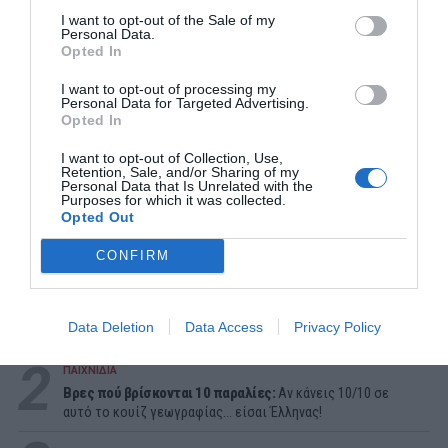
I want to opt-out of the Sale of my
Personal Data.
Opted In
I want to opt-out of processing my
Personal Data for Targeted Advertising.
Opted In
I want to opt-out of Collection, Use,
Retention, Sale, and/or Sharing of my
Personal Data that Is Unrelated with the
Purposes for which it was collected.
Opted Out
ΔΗΜΟΦΙΛΕΣΤΕΡΑ ΗΜΕΡΑΣ
CONFIRM
1
ΜΠΑΛΑ
Data Deletion
Data Access
Privacy Policy
Η αλήθεια για τον Ετιέν Καμαρά
2
ΠΑΙΧΝΙΔΙΑ
Βρες πού βρίσκονται 10 παραλίες:
Αν κάνεις 10/10 σε
αυτό το κουίζ γεωγραφίας... είσαι Έλληνας!