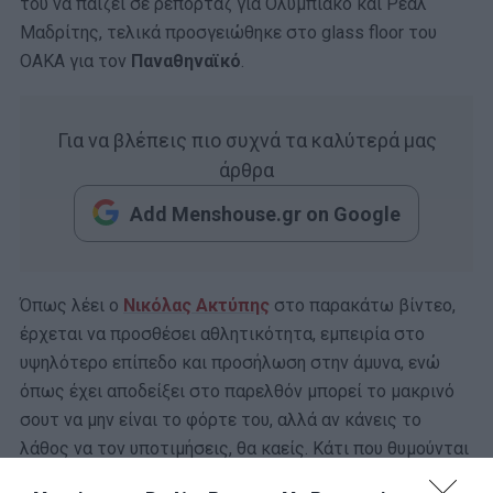
του να παίζει σε ρεπορτάζ για Ολυμπιακό και Ρεάλ
Μαδρίτης, τελικά προσγειώθηκε στο glass floor του
ΟΑΚΑ για τον
Παναθηναϊκό
.
Για να βλέπεις πιο συχνά τα καλύτερά μας
άρθρα
Add Menshouse.gr on Google
Όπως λέει ο
Νικόλας Ακτύπης
στο παρακάτω βίντεο,
έρχεται να προσθέσει αθλητικότητα, εμπειρία στο
υψηλότερο επίπεδο και προσήλωση στην άμυνα, ενώ
όπως έχει αποδείξει στο παρελθόν μπορεί το μακρινό
σουτ να μην είναι το φόρτε του, αλλά αν κάνεις το
λάθος να τον υποτιμήσεις, θα καείς. Κάτι που θυμούνται
καλά οι Τούρκοι όταν απέναντί τους είχε 4/4 τρίποντα