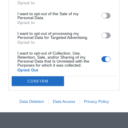
Opted In
3
ΔΙΑΚΟΠΕΣ
180 ευρώ με θέα την Καλντέρα:
I want to opt-out of the Sale of my
Η στρατηγική last minute
Personal Data.
και η νέα πραγματικότητα αλλάζουν όσα ξέραμε στη
Opted In
Σαντορίνη
I want to opt-out of processing my
Personal Data for Targeted Advertising.
Opted In
I want to opt-out of Collection, Use,
Retention, Sale, and/or Sharing of my
Personal Data that Is Unrelated with the
TAGS:
Purposes for which it was collected.
#
#
NEWS
ΓΛΥΚΑ ΝΕΡΑ
Opted Out
CONFIRM
Data Deletion
Data Access
Privacy Policy