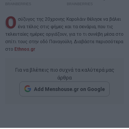
Ο
σύζυγος της 20χρονης Καρολάιν θέλησε να βάλει
ένα τέλος στις φήμες και τα σενάρια, που τις
τελευταίες ημέρες οργιάζουν, για το τι συνέβη μέσα στο
σπίτι τους στην οδό Παναγούλη. Διαβάστε περισσότερα
στο
Ethnos.gr
Για να βλέπεις πιο συχνά τα καλύτερά μας
άρθρα
Add Menshouse.gr on Google