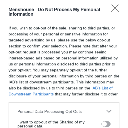
Menshouse -
Do Not Process My Personal
Information
If you wish to opt-out of the sale, sharing to third parties, or
processing of your personal or sensitive information for
targeted advertising by us, please use the below opt-out
section to confirm your selection. Please note that after your
opt-out request is processed you may continue seeing
interest-based ads based on personal information utilized by
us or personal information disclosed to third parties prior to
your opt-out. You may separately opt-out of the further
ΔΗΜΟΦΙΛΕΣΤΕΡΑ ΗΜΕΡΑΣ
disclosure of your personal information by third parties on the
IAB’s list of downstream participants. This information may
1
EXTRAS
also be disclosed by us to third parties on the
IAB’s List of
Ημερολόγιο 2050:
To τέλος του ελληνικού καλοκαιριού
Downstream Participants
that may further disclose it to other
και το «ντόμινο ερημοποίησης»
third parties.
2
Personal Data Processing Opt Outs
ΣΕΙΡΕΣ - ΤΑΙΝΙΕΣ
Δεν θα το πιστεύεις:
Δες απόψε στο Ertflix την ταινία -
I want to opt-out of the Sharing of my
έπος που για 133 λεπτά σε κρατάει δικό της
personal data.