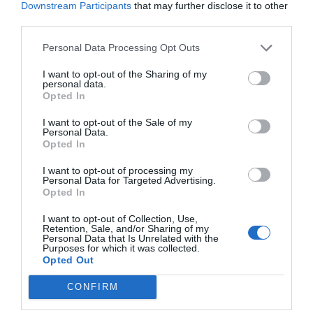
Downstream Participants
that may further disclose it to other
third parties.
Personal Data Processing Opt Outs
ΔΗΜΟΦΙΛΕΣΤΕΡΑ ΗΜΕΡΑΣ
I want to opt-out of the Sharing of my
personal data.
1
EXTRAS
Opted In
Ημερολόγιο 2050:
To τέλος του ελληνικού καλοκαιριού
και το «ντόμινο ερημοποίησης»
I want to opt-out of the Sale of my
Personal Data.
2
Opted In
ΣΕΙΡΕΣ - ΤΑΙΝΙΕΣ
Δεν θα το πιστεύεις:
Δες απόψε στο Ertflix την ταινία -
I want to opt-out of processing my
έπος που για 133 λεπτά σε κρατάει δικό της
Personal Data for Targeted Advertising.
Opted In
3
ΣΕΙΡΕΣ - ΤΑΙΝΙΕΣ
I want to opt-out of Collection, Use,
Κάθε φορά σαν πρώτη φορά:
Το Netflix έφερε την ταινιάρα
Retention, Sale, and/or Sharing of my
του Νόλαν που οι φαν έχουν κρυφό νο1 στην καρδιά τους
Personal Data that Is Unrelated with the
Purposes for which it was collected.
Opted Out
CONFIRM