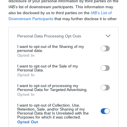
disclosure of your personal information by third parties on the
IAB’s list of downstream participants. This information may
also be disclosed by us to third parties on the
IAB’s List of
Downstream Participants
that may further disclose it to other
third parties.
Personal Data Processing Opt Outs
I want to opt-out of the Sharing of my
ΔΗΜΟΦΙΛΕΣΤΕΡΑ ΗΜΕΡΑΣ
personal data.
Opted In
1
ΠΑΙΧΝΙΔΙΑ
I want to opt-out of the Sale of my
Personal Data.
Επιπέδου Γυμνασίου:
10 απλές ερωτήσεις που δείχνουν
Opted In
ότι δεν έμαθες σωστά την ελληνική ιστορία
I want to opt-out of processing my
2
ΠΑΙΧΝΙΔΙΑ
Personal Data for Targeted Advertising.
Opted In
Βρες πού βρίσκονται 10 παραλίες:
Αν κάνεις 10/10 σε
αυτό το κουίζ γεωγραφίας... είσαι Έλληνας!
I want to opt-out of Collection, Use,
Retention, Sale, and/or Sharing of my
3
ΜΠΑΛΑ
Personal Data that Is Unrelated with the
Purposes for which it was collected.
«Ήρωες ήταν ο Παπαφλέσσας και ο Κολοκοτρώνης»:
Η
Opted Out
καλύτερη δήλωση που έκανε ποτέ Έλληνας