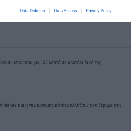
Data Deletion
Data Access
Privacy Policy
αινία - έπος που για 133 λεπτά σε κρατάει δικό της
st minute και η νέα πραγματικότητα αλλάζουν όσα ξέραμε στη