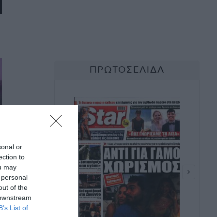
sonal or
ection to
ou may
 personal
out of the
 downstream
B’s List of