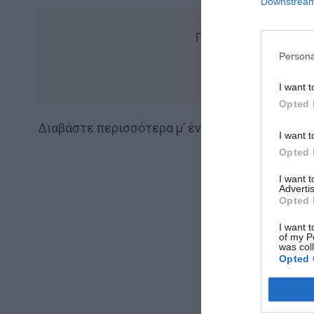
Downstream 
Για να βλέπεις πιο 
Persona
Add Mens
I want t
Opted 
Διαβάστε περισσότερα μ’ ένα κλικ στο
ethnos.g
I want t
Opted 
I want 
Advertis
Opted 
I want t
of my P
was col
Opted 