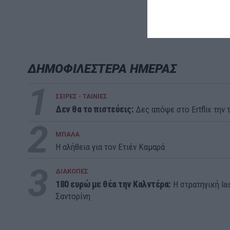
ΔΗΜΟΦΙΛΕΣΤΕΡΑ ΗΜΕΡΑΣ
1
ΣΕΙΡΕΣ - ΤΑΙΝΙΕΣ
Δεν θα το πιστεύεις:
Δες απόψε στο Ertflix την τ
2
ΜΠΑΛΑ
Η αλήθεια για τον Ετιέν Καμαρά
3
ΔΙΑΚΟΠΕΣ
180 ευρώ με θέα την Καλντέρα:
Η στρατηγική la
Σαντορίνη