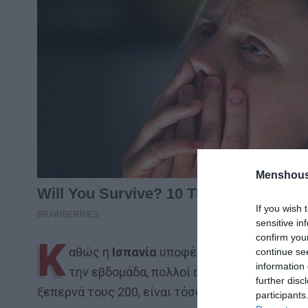
Menshous
If you wish 
sensitive in
confirm you
Κ
αθώς η
Ισπανία
υποφέρει από τις πλημμύ
continue se
information 
την εβδομάδα, πολλοί αναρωτιούνται γιατί
further disc
ξεπερνά τους 200, είναι τόσο υψηλός, αναφέρει
participants