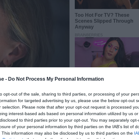
e -
Do Not Process My Personal Information
to opt-out of the sale, sharing to third parties, or processing of your per
formation for targeted advertising by us, please use the below opt-out s
r selection. Please note that after your opt-out request is processed y
ρες που έπληξαν τα
νοτιοανατολικά της χώρας
αυτή
eing interest-based ads based on personal information utilized by us or
disclosed to third parties prior to your opt-out. You may separately opt-
 ο αριθμός των νεκρών, ο οποίος αυτή τη στιγμή
losure of your personal information by third parties on the IAB’s list of
 το BBC.
. This information may also be disclosed by us to third parties on the
IA