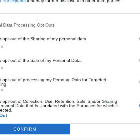
Participants
that may further disclose it to other third parties.
συχνά τα καλύτερά μας άρθρα
l Data Processing Opt Outs
house.gr on Google
o opt-out of the Sharing of my personal data.
In
r
o opt-out of the Sale of my Personal Data.
In
to opt-out of processing my Personal Data for Targeted
ing.
In
o opt-out of Collection, Use, Retention, Sale, and/or Sharing
ersonal Data that Is Unrelated with the Purposes for which it
lected.
Out
CONFIRM