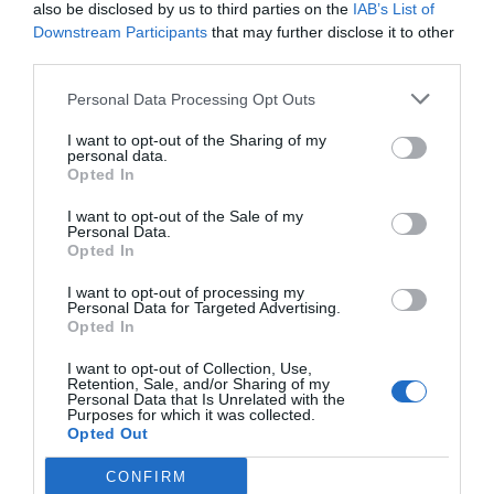
also be disclosed by us to third parties on the
IAB’s List of
Downstream Participants
that may further disclose it to other
third parties.
Personal Data Processing Opt Outs
I want to opt-out of the Sharing of my
ΔΗΜΟΦΙΛΕΣΤΕΡΑ ΗΜΕΡΑΣ
personal data.
Opted In
1
ΠΑΙΧΝΙΔΙΑ
I want to opt-out of the Sale of my
Personal Data.
Επιπέδου Γυμνασίου:
10 απλές ερωτήσεις που δείχνουν
Opted In
ότι δεν έμαθες σωστά την ελληνική ιστορία
I want to opt-out of processing my
2
ΜΠΑΛΑ
Personal Data for Targeted Advertising.
Opted In
Η πιο ακριβή μεταγραφή στην ιστορία της:
Δεν έχουμε
καταλάβει τι παικταρά πήρε η Ρεάλ...
I want to opt-out of Collection, Use,
3
Retention, Sale, and/or Sharing of my
ΜΠΑΛΑ
Personal Data that Is Unrelated with the
Purposes for which it was collected.
Ο παίκτης που πρέπει οπωσδήποτε να χωρέσει στην ΑΕΚ
Opted Out
CONFIRM