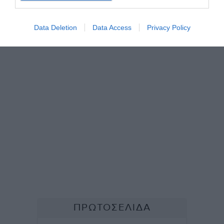
Data Deletion
Data Access
Privacy Policy
TAGS:
#
#
NEWS
ΕΚΛΟΓΕΣ