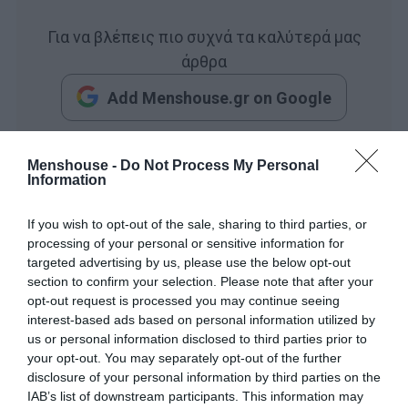
Για να βλέπεις πιο συχνά τα καλύτερά μας
άρθρα
Add Menshouse.gr on Google
Menshouse -
Do Not Process My Personal
Δείτε ποια ημερομηνία έχουν κυκλώσει αυτοί που
Information
ξέρουν με ένα κλικ στο
instanews.gr
If you wish to opt-out of the sale, sharing to third parties, or
processing of your personal or sensitive information for
targeted advertising by us, please use the below opt-out
section to confirm your selection. Please note that after your
opt-out request is processed you may continue seeing
interest-based ads based on personal information utilized by
us or personal information disclosed to third parties prior to
your opt-out. You may separately opt-out of the further
disclosure of your personal information by third parties on the
IAB’s list of downstream participants. This information may