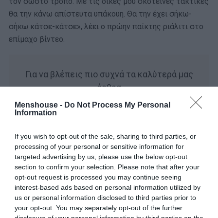
τον σωστό τρόπο. Με τις δικές μου σκοτεινές τακτικές
θα την κάνω απίστευτα υπάκουη. Θα την έχει σήκω-
σήκω κάτσε-κάτσε», λέει ο πρώην παίκτης ριάλιτι στο
επίμαχο βίντεο.
Για να βλέπεις πιο συχνά τα καλύτερά μας
άρθρα
Menshouse -
Do Not Process My Personal
Add Menshouse.gr on Google
Information
If you wish to opt-out of the sale, sharing to third parties, or
processing of your personal or sensitive information for
Διαβάστε περισσότερα στο
ethnos.gr
targeted advertising by us, please use the below opt-out
section to confirm your selection. Please note that after your
opt-out request is processed you may continue seeing
interest-based ads based on personal information utilized by
us or personal information disclosed to third parties prior to
your opt-out. You may separately opt-out of the further
disclosure of your personal information by third parties on the