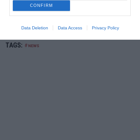
Αν δεν το φτιάξει αυτό ο ΠΑΟΚ…
CONFIRM
Data Deletion
Data Access
Privacy Policy
TAGS:
#
NEWS