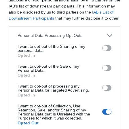
IAB’s list of downstream participants. This information may
also be disclosed by us to third parties on the
IAB’s List of
Downstream Participants
that may further disclose it to other
third parties.
Personal Data Processing Opt Outs
I want to opt-out of the Sharing of my
personal data.
Opted In
ΔΗΜΟΦΙΛΕΣΤΕΡΑ ΗΜΕΡΑΣ
I want to opt-out of the Sale of my
Personal Data.
1
Opted In
ΜΠΑΛΑ
I want to opt-out of processing my
Η αλήθεια για τον Ετιέν Καμαρά
Personal Data for Targeted Advertising.
Opted In
2
ΠΑΙΧΝΙΔΙΑ
Βρες πού βρίσκονται 10 παραλίες:
Αν κάνεις 10/10 σε
I want to opt-out of Collection, Use,
Retention, Sale, and/or Sharing of my
αυτό το κουίζ γεωγραφίας... είσαι Έλληνας!
Personal Data that Is Unrelated with the
3
Purposes for which it was collected.
Opted Out
ΜΠΑΛΑ