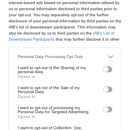
interest-based ads based on personal information utilized by
ότι δεν έμαθες σωστά την ελληνική ιστορία
us or personal information disclosed to third parties prior to
2
your opt-out. You may separately opt-out of the further
ΜΠΑΛΑ
disclosure of your personal information by third parties on the
Η πιο ακριβή μεταγραφή στην ιστορία της:
Δεν έχουμε
IAB’s list of downstream participants. This information may
καταλάβει τι παικταρά πήρε η Ρεάλ...
also be disclosed by us to third parties on the
IAB’s List of
3
Downstream Participants
that may further disclose it to other
ΜΠΑΛΑ
third parties.
Ο παίκτης που πρέπει οπωσδήποτε να χωρέσει στην ΑΕΚ
Personal Data Processing Opt Outs
I want to opt-out of the Sharing of my
personal data.
Opted In
TAGS:
#
NEWS
I want to opt-out of the Sale of my
Personal Data.
Opted In
I want to opt-out of processing my
Personal Data for Targeted Advertising.
Opted In
I want to opt-out of Collection, Use,