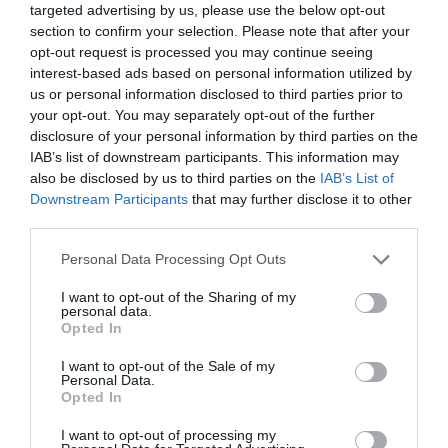
targeted advertising by us, please use the below opt-out
section to confirm your selection. Please note that after your
ΔΗΜΟΦΙΛΕΣΤΕΡΑ ΗΜΕΡΑΣ
opt-out request is processed you may continue seeing
interest-based ads based on personal information utilized by
1
ΣΕΙΡΕΣ - ΤΑΙΝΙΕΣ
us or personal information disclosed to third parties prior to
Δεν θα το πιστεύεις:
Δες απόψε στο Ertflix την ταινία -
your opt-out. You may separately opt-out of the further
έπος που για 133 λεπτά σε κρατάει δικό της
disclosure of your personal information by third parties on the
IAB’s list of downstream participants. This information may
2
ΔΙΑΚΟΠΕΣ
also be disclosed by us to third parties on the
IAB’s List of
180 ευρώ με θέα την Καλντέρα:
Η στρατηγική last minute
Downstream Participants
that may further disclose it to other
και η νέα πραγματικότητα αλλάζουν όσα ξέραμε στη
third parties.
Σαντορίνη
3
Personal Data Processing Opt Outs
ΜΠΑΛΑ
Φαίνεται με τη μία για τον Γιάγκουσιτς
I want to opt-out of the Sharing of my
personal data.
Opted In
I want to opt-out of the Sale of my
Personal Data.
Opted In
TAGS:
#
NEWS
I want to opt-out of processing my