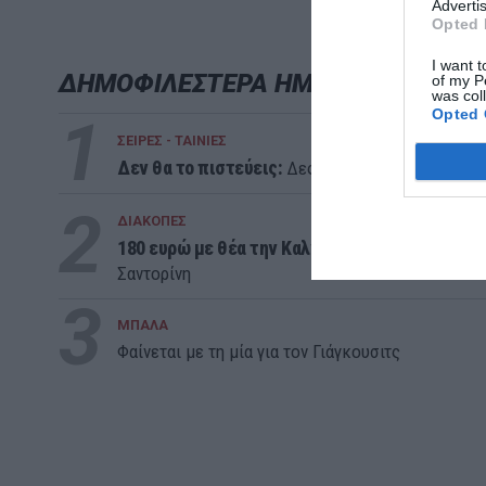
Advertis
Opted 
I want t
ΔΗΜΟΦΙΛΕΣΤΕΡΑ ΗΜΕΡΑΣ
of my P
was col
Opted 
1
ΣΕΙΡΕΣ - ΤΑΙΝΙΕΣ
Δεν θα το πιστεύεις:
Δες απόψε στο Ertflix την τ
2
ΔΙΑΚΟΠΕΣ
180 ευρώ με θέα την Καλντέρα:
Η στρατηγική la
Σαντορίνη
3
ΜΠΑΛΑ
Φαίνεται με τη μία για τον Γιάγκουσιτς