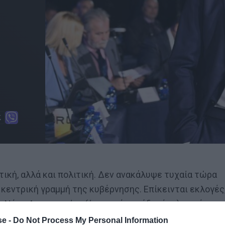
τική, αλλά και πολιτική. Δεν ανακάλυψε τυχαία τώρα
 κεντρική γραμμή της κυβέρνησης. Επίκεινται εκλογές
Νέας Δημοκρατίας (ή με το ένα πόδι μέσα), και ένα
ην ευστάθεια της αρχηγίας του Κυριάκου Μητσοτάκη.
e -
Do Not Process My Personal Information