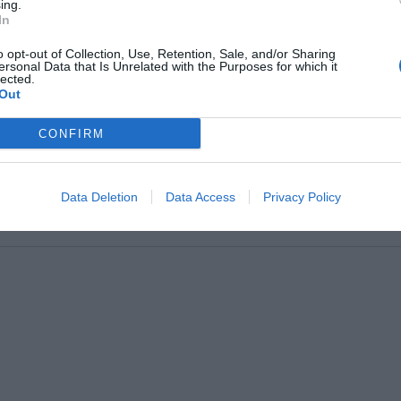
ing.
In
o opt-out of Collection, Use, Retention, Sale, and/or Sharing
ersonal Data that Is Unrelated with the Purposes for which it
lected.
Out
CONFIRM
αινία - έπος που για 133 λεπτά σε κρατάει δικό της
Data Deletion
Data Access
Privacy Policy
st minute και η νέα πραγματικότητα αλλάζουν όσα ξέραμε στη