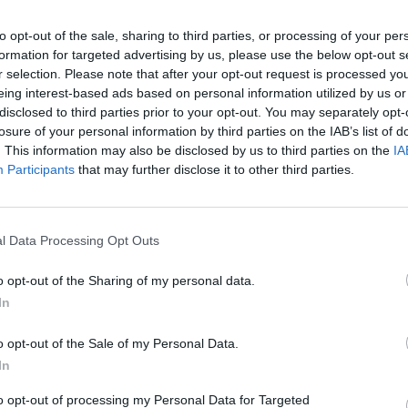
ργότερα. Aν χρειαστεί ως κινηθεί με στόχο την ηγεσία
to opt-out of the sale, sharing to third parties, or processing of your per
formation for targeted advertising by us, please use the below opt-out s
ύς» στο πλάι του. Kαι τώρα τους δίνει
r selection. Please note that after your opt-out request is processed y
α.
eing interest-based ads based on personal information utilized by us or
disclosed to third parties prior to your opt-out. You may separately opt-
losure of your personal information by third parties on the IAB’s list of
. This information may also be disclosed by us to third parties on the
IA
Participants
that may further disclose it to other third parties.
l Data Processing Opt Outs
o opt-out of the Sharing of my personal data.
In
o opt-out of the Sale of my Personal Data.
In
to opt-out of processing my Personal Data for Targeted