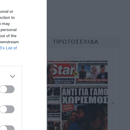
sonal or
ection to
ou may
 personal
out of the
 downstream
B’s List of