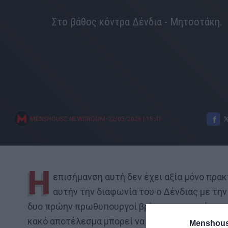
Στο βάθος κόντρα Δένδια - Μητσοτάκη.
•
MENSHOUSE NEWSROOM
22/05/2026
|
15:41
Η
επισήμανση αυτή δεν έχει αξία μόνο πρακ
αυτήν την διαφωνία του ο Δένδιας με την
δυο πρώην πρωθυπουργοί βρίσκονται εκτός της 
κακό αποτέλεσμα μπορεί να θέσει σε κίνδυνο τ
Menshous