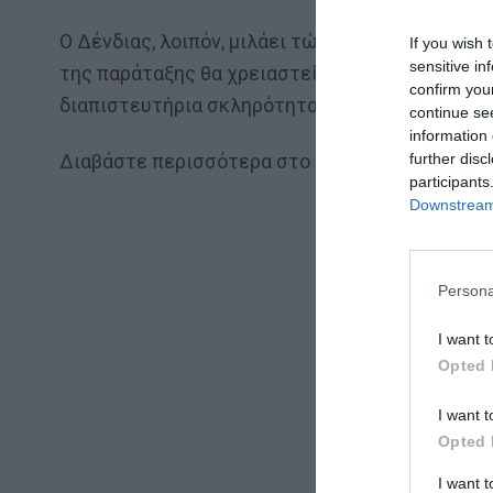
Ο Δένδιας, λοιπόν, μιλάει τώρα για να πράξει α
If you wish 
sensitive in
της παράταξης θα χρειαστεί διάφοφους «σκληρο
confirm you
διαπιστευτήρια σκληρότητας στα εθνικά θέματ
continue se
information 
Διαβάστε περισσότερα στο
ethnos.gr
further disc
participants
Downstream 
Persona
I want t
Opted 
I want t
Opted 
I want 