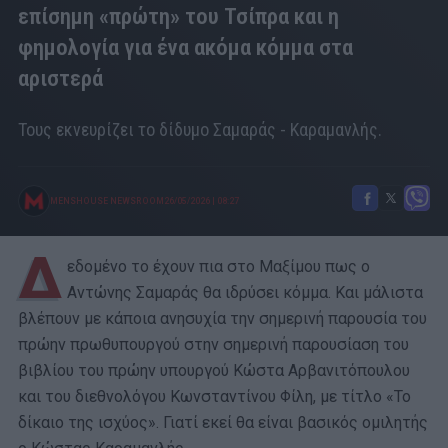
επίσημη «πρώτη» του Τσίπρα και η
φημολογία για ένα ακόμα κόμμα στα
αριστερά
Τους εκνευρίζει το δίδυμο Σαμαράς - Καραμανλής.
MENSHOUSE NEWSROOM
26/05/2026
|
08:27
Δ
εδομένο το έχουν πια στο Μαξίμου πως ο
Αντώνης Σαμαράς θα ιδρύσει κόμμα. Και μάλιστα
βλέπουν με κάποια ανησυχία την σημερινή παρουσία του
πρώην πρωθυπουργού στην σημερινή παρουσίαση του
βιβλίου του πρώην υπουργού Κώστα Αρβανιτόπουλου
και του διεθνολόγου Κωνσταντίνου Φίλη, με τίτλο «Το
δίκαιο της ισχύος». Γιατί εκεί θα είναι βασικός ομιλητής