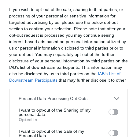
If you wish to opt-out of the sale, sharing to third parties, or
processing of your personal or sensitive information for
targeted advertising by us, please use the below opt-out
section to confirm your selection. Please note that after your
opt-out request is processed you may continue seeing
interest-based ads based on personal information utilized by
us or personal information disclosed to third parties prior to
ΔΗΜΟΦΙΛΕΣΤΕΡΑ ΗΜΕΡΑΣ
your opt-out. You may separately opt-out of the further
disclosure of your personal information by third parties on the
1
IAB’s list of downstream participants. This information may
ΠΑΙΧΝΙΔΙΑ
also be disclosed by us to third parties on the
IAB’s List of
Επιπέδου Γυμνασίου:
10 απλές ερωτήσεις που δείχνουν
Downstream Participants
that may further disclose it to other
ότι δεν έμαθες σωστά την ελληνική ιστορία
third parties.
2
ΜΠΑΛΑ
Personal Data Processing Opt Outs
Η αλήθεια για τον Ετιέν Καμαρά
I want to opt-out of the Sharing of my
3
personal data.
ΠΑΙΧΝΙΔΙΑ
Opted In
Βρες πού βρίσκονται 10 παραλίες:
Αν κάνεις 10/10 σε
αυτό το κουίζ γεωγραφίας... είσαι Έλληνας!
I want to opt-out of the Sale of my
Personal Data.