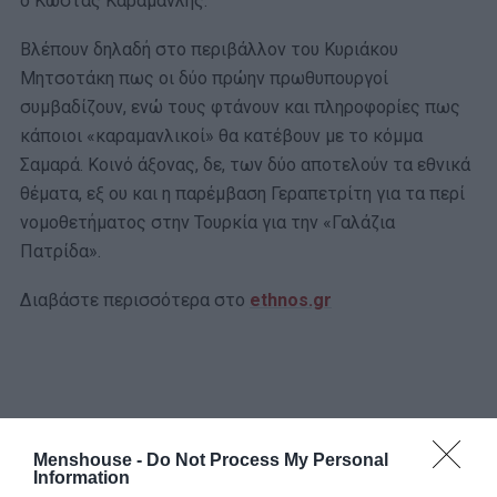
ο Κώστας Καραμανλής.
Βλέπουν δηλαδή στο περιβάλλον του Κυριάκου
Μητσοτάκη πως οι δύο πρώην πρωθυπουργοί
συμβαδίζουν, ενώ τους φτάνουν και πληροφορίες πως
κάποιοι «καραμανλικοί» θα κατέβουν με το κόμμα
Σαμαρά. Κοινό άξονας, δε, των δύο αποτελούν τα εθνικά
θέματα, εξ ου και η παρέμβαση Γεραπετρίτη για τα περί
νομοθετήματος στην Τουρκία για την «Γαλάζια
Πατρίδα».
Διαβάστε περισσότερα στο
ethnos.gr
Menshouse -
Do Not Process My Personal
Information