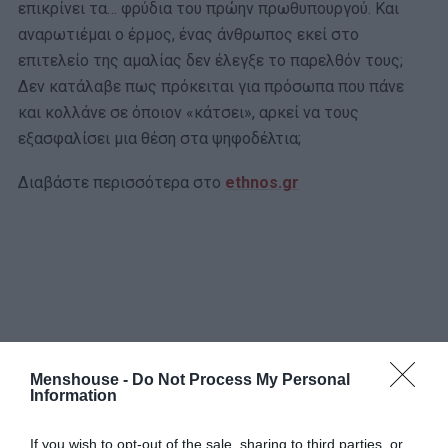
επικρίνει τα… φρύδια του πρώην πρωθυπουργού. Και
αναρωτιέμαι ο έρμος, ένας άνθρωπος εκεί στο
επιτελείο της αμαλίας δεν έλεγξε το παρελθόν τους;
Δεν κατάλαβε πως πρόκειται για πρόσωπα που πάνε
και κολλάνε σε όποιον «κάτσει», αρκεί να τους
εξασφαλίσει μια θέση στα ψηφοδέλτια;
Διαβάστε περισσότερα στο
ethnos.gr
Menshouse -
Do Not Process My Personal
Information
If you wish to opt-out of the sale, sharing to third parties, or