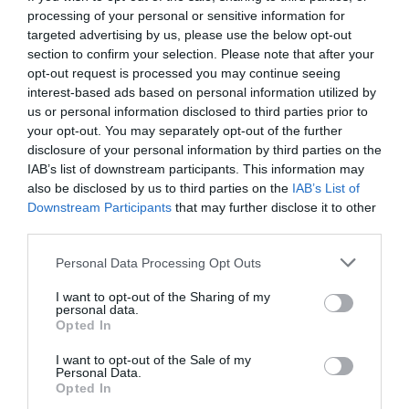
processing of your personal or sensitive information for
targeted advertising by us, please use the below opt-out
section to confirm your selection. Please note that after your
opt-out request is processed you may continue seeing
ΔΗΜΟΦΙΛΕΣΤΕΡΑ ΗΜΕΡΑΣ
interest-based ads based on personal information utilized by
us or personal information disclosed to third parties prior to
1
ΔΙΑΚΟΠΕΣ
your opt-out. You may separately opt-out of the further
Στο νησί του Οδυσσέα:
Η παραλία που πολλοί θεωρούν ως
disclosure of your personal information by third parties on the
την κορυφαία στην Ελλάδα είναι ένα έπος ομορφιάς
IAB’s list of downstream participants. This information may
2
also be disclosed by us to third parties on the
IAB’s List of
ΜΠΑΛΑ
Downstream Participants
that may further disclose it to other
Χρειάζεται και εκεί παίκτη ο Παναθηναϊκός
third parties.
Personal Data Processing Opt Outs
3
ΣΤΕΚΙΑ - ΦΑΓΗΤΑ
Απλότητα και νοστιμιά:
Το απόλυτο πιάτο που
I want to opt-out of the Sharing of my
ξετρελαίνει και πρωθυπουργούς το βρίσκεις μόνο σε ένα
personal data.
μέρος στην Ελλάδα
Opted In
I want to opt-out of the Sale of my
Personal Data.
Opted In