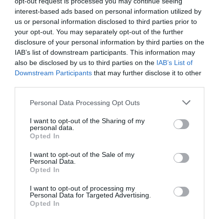
1
opt-out request is processed you may continue seeing
Δεν θα το πιστεύεις:
Δες απόψε στο Ertflix την ταινία -
interest-based ads based on personal information utilized by
έπος που για 133 λεπτά σε κρατάει δικό της
us or personal information disclosed to third parties prior to
2
your opt-out. You may separately opt-out of the further
ΜΠΑΛΑ
disclosure of your personal information by third parties on the
Η αλήθεια για τον Ετιέν Καμαρά
IAB’s list of downstream participants. This information may
also be disclosed by us to third parties on the
IAB’s List of
3
ΔΙΑΚΟΠΕΣ
Downstream Participants
that may further disclose it to other
180 ευρώ με θέα την Καλντέρα:
Η στρατηγική last minute
third parties.
και η νέα πραγματικότητα αλλάζουν όσα ξέραμε στη
Σαντορίνη
Personal Data Processing Opt Outs
I want to opt-out of the Sharing of my
personal data.
Opted In
TAGS:
I want to opt-out of the Sale of my
#
NEWS
Personal Data.
Opted In
I want to opt-out of processing my
Personal Data for Targeted Advertising.
Opted In