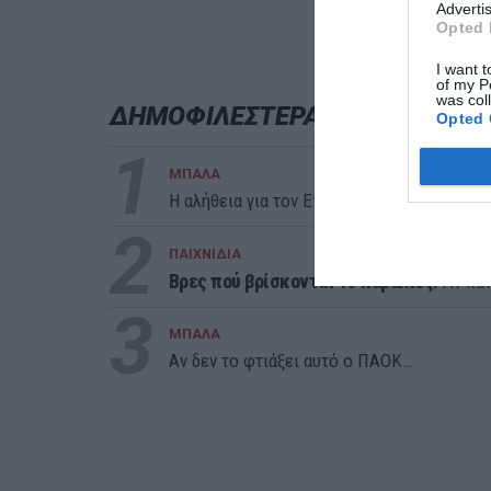
Advertis
Opted 
I want t
of my P
was col
ΔΗΜΟΦΙΛΕΣΤΕΡΑ ΗΜΕΡΑΣ
Opted 
1
ΜΠΑΛΑ
Η αλήθεια για τον Ετιέν Καμαρά
2
ΠΑΙΧΝΙΔΙΑ
Βρες πού βρίσκονται 10 παραλίες:
Αν κάν
3
ΜΠΑΛΑ
Αν δεν το φτιάξει αυτό ο ΠΑΟΚ…