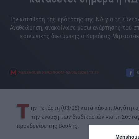
Την κατάθεση της πρότασης της ΝΔ για τη Συντα
Αναθεώρηση, ανακοίνωσε μέσω ανάρτησής του σ
κοινωνικής δικτύωσης ο Κυριάκος Μητσοτάκ
•
MENSHOUSE NEWSROOM
02/06/2026
|
13:19
Τ
ην Τετάρτη (03/06) κατά πάσα πιθανότητα
την έναρξη των διαδικασιών για τη Συντ
προεδρείου της Βουλής.
Menshous