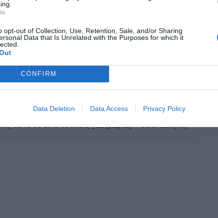
ing.
In
o opt-out of Collection, Use, Retention, Sale, and/or Sharing
ersonal Data that Is Unrelated with the Purposes for which it
lected.
Out
CONFIRM
Data Deletion
Data Access
Privacy Policy
εις 10/10 σε αυτό το κουίζ γεωγραφίας... είσαι Έλληνας!