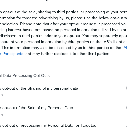
ταλεί σχετικά επιστολή προς τα κοινοβουλευτικά
τους εκπροσώπους τους στη Διακομματική Επιτροπή, μ
to opt-out of the sale, sharing to third parties, or processing of your per
formation for targeted advertising by us, please use the below opt-out s
ια την Αναθεώρηση. Η σύνθεση της Διακομματικής θα
r selection. Please note that after your opt-out request is processed y
των κομμάτων, σύμφωνα με την αρχή της αναλογικής
eing interest-based ads based on personal information utilized by us or
disclosed to third parties prior to your opt-out. You may separately opt-
losure of your personal information by third parties on the IAB’s list of
. This information may also be disclosed by us to third parties on the
IA
Participants
that may further disclose it to other third parties.
l Data Processing Opt Outs
o opt-out of the Sharing of my personal data.
In
o opt-out of the Sale of my Personal Data.
In
to opt-out of processing my Personal Data for Targeted