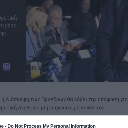
γματική
τα μέσα
ης.
, η Διάσκεψη των Προέδρων θα λάβει την απόφαση για
αγματική Αναθεώρηση, σύμφωνα με πηγές του
e -
Do Not Process My Personal Information