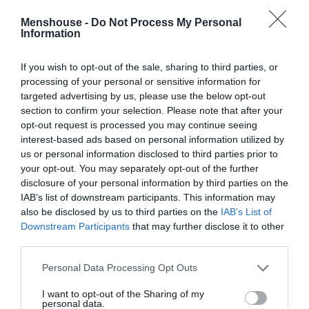
Menshouse -
Do Not Process My Personal
Information
If you wish to opt-out of the sale, sharing to third parties, or
processing of your personal or sensitive information for
targeted advertising by us, please use the below opt-out
section to confirm your selection. Please note that after your
opt-out request is processed you may continue seeing
interest-based ads based on personal information utilized by
us or personal information disclosed to third parties prior to
your opt-out. You may separately opt-out of the further
disclosure of your personal information by third parties on the
IAB’s list of downstream participants. This information may
ΔΗΜΟΦΙΛΕΣΤΕΡΑ ΗΜΕΡΑΣ
also be disclosed by us to third parties on the
IAB’s List of
Downstream Participants
that may further disclose it to other
1
EXTRAS
third parties.
Ημερολόγιο 2050:
To τέλος του ελληνικού καλοκαιριού
και το «ντόμινο ερημοποίησης»
Personal Data Processing Opt Outs
2
I want to opt-out of the Sharing of my
ΜΠΑΛΑ
personal data.
Το σύστημα που θα παίζει ο Παναθηναϊκός με τον Λιβάι