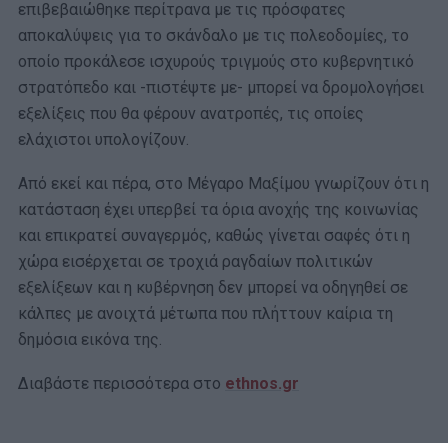
επιβεβαιώθηκε περίτρανα με τις πρόσφατες
αποκαλύψεις για το σκάνδαλο με τις πολεοδομίες, το
οποίο προκάλεσε ισχυρούς τριγμούς στο κυβερνητικό
στρατόπεδο και -πιστέψτε με- μπορεί να δρομολογήσει
εξελίξεις που θα φέρουν ανατροπές, τις οποίες
ελάχιστοι υπολογίζουν.
Από εκεί και πέρα, στο Μέγαρο Μαξίμου γνωρίζουν ότι η
κατάσταση έχει υπερβεί τα όρια ανοχής της κοινωνίας
και επικρατεί συναγερμός, καθώς γίνεται σαφές ότι η
χώρα εισέρχεται σε τροχιά ραγδαίων πολιτικών
εξελίξεων και η κυβέρνηση δεν μπορεί να οδηγηθεί σε
κάλπες με ανοιχτά μέτωπα που πλήττουν καίρια τη
δημόσια εικόνα της.
Διαβάστε περισσότερα στο
ethnos.gr