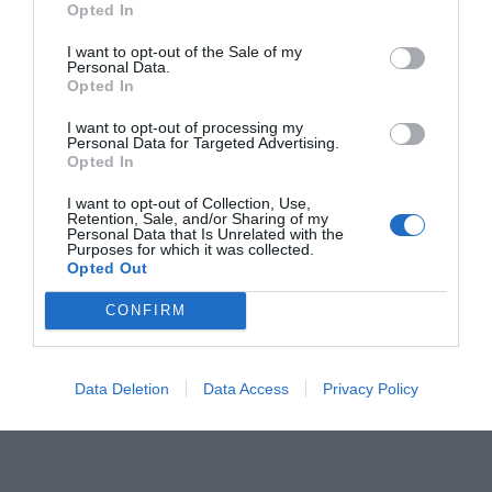
Opted In
Γκαρσία
I want to opt-out of the Sale of my
3
Personal Data.
ΣΕΙΡΕΣ - ΤΑΙΝΙΕΣ
Opted In
Κάθε φορά σαν πρώτη φορά:
Το Netflix έφερε την ταινιάρα
του Νόλαν που οι φαν έχουν κρυφό νο1 στην καρδιά τους
I want to opt-out of processing my
Personal Data for Targeted Advertising.
Opted In
I want to opt-out of Collection, Use,
Retention, Sale, and/or Sharing of my
Personal Data that Is Unrelated with the
TAGS:
Purposes for which it was collected.
#
NEWS
Opted Out
CONFIRM
Data Deletion
Data Access
Privacy Policy