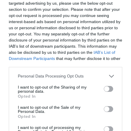
targeted advertising by us, please use the below opt-out
section to confirm your selection. Please note that after your
ΔΗΜΟΦΙΛΕΣΤΕΡΑ ΗΜΕΡΑΣ
opt-out request is processed you may continue seeing
interest-based ads based on personal information utilized by
us or personal information disclosed to third parties prior to
1
ΠΑΙΧΝΙΔΙΑ
your opt-out. You may separately opt-out of the further
Επιπέδου Γυμνασίου:
10 απλές ερωτήσεις που δείχνουν
disclosure of your personal information by third parties on the
ότι δεν έμαθες σωστά την ελληνική ιστορία
IAB’s list of downstream participants. This information may
2
also be disclosed by us to third parties on the
IAB’s List of
ΜΠΑΛΑ
Downstream Participants
that may further disclose it to other
Η αλήθεια για τον Ετιέν Καμαρά
third parties.
3
ΠΑΙΧΝΙΔΙΑ
Personal Data Processing Opt Outs
Βρες πού βρίσκονται 10 παραλίες:
Αν κάνεις 10/10 σε
αυτό το κουίζ γεωγραφίας... είσαι Έλληνας!
I want to opt-out of the Sharing of my
personal data.
Opted In
I want to opt-out of the Sale of my
Personal Data.
Opted In
TAGS:
#
NEWS
I want to opt-out of processing my