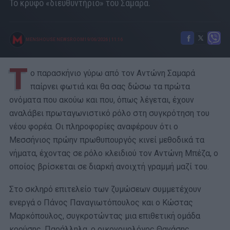
Το κρυφό «διευθυντήριο» του Σαμαρά.
MENSHOUSE NEWSROOM
19/06/2026
|
11:16
Τ
ο παρασκήνιο γύρω από τον Αντώνη Σαμαρά
παίρνει φωτιά και θα σας δώσω τα πρώτα
ονόματα που ακούω και που, όπως λέγεται, έχουν
αναλάβει πρωταγωνιστικό ρόλο στη συγκρότηση του
νέου φορέα. Οι πληροφορίες αναφέρουν ότι ο
Μεσσήνιος πρώην πρωθυπουργός κινεί μεθοδικά τα
νήματα, έχοντας σε ρόλο κλειδιού τον Αντώνη Μπέζα, ο
οποίος βρίσκεται σε διαρκή ανοιχτή γραμμή μαζί του.
Στο σκληρό επιτελείο των ζυμώσεων συμμετέχουν
ενεργά ο Πάνος Παναγιωτόπουλος και ο Κώστας
Μαρκόπουλος, συγκροτώντας μια επιθετική ομάδα
κρούσης. Παράλληλα, ο οικονομολόγος Θανάσης