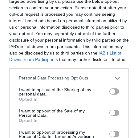
ΔΗΜΟΦΙΛΕΣΤΕΡΑ ΗΜΕΡΑΣ
targeted advertising by us, please use the below opt-out
section to confirm your selection. Please note that after your
1
opt-out request is processed you may continue seeing
ΠΑΙΧΝΙΔΙΑ
interest-based ads based on personal information utilized by
Επιπέδου Γυμνασίου:
10 απλές ερωτήσεις που δείχνουν
us or personal information disclosed to third parties prior to
ότι δεν έμαθες σωστά την ελληνική ιστορία
your opt-out. You may separately opt-out of the further
2
disclosure of your personal information by third parties on the
ΜΠΑΛΑ
IAB’s list of downstream participants. This information may
Η πιο ακριβή μεταγραφή στην ιστορία της:
Δεν έχουμε
also be disclosed by us to third parties on the
IAB’s List of
καταλάβει τι παικταρά πήρε η Ρεάλ...
Downstream Participants
that may further disclose it to other
third parties.
3
ΣΕΙΡΕΣ - ΤΑΙΝΙΕΣ
Το ξέχασε πριν το γύρισμα ο Ρώμας κι έπαιξε κανονικά:
Personal Data Processing Opt Outs
Το λάθος στο Κων/νου & Ελένης που εξέθεσε τον αυστηρό
Κατακουζηνό (Pic)
I want to opt-out of the Sharing of my
personal data.
Opted In
I want to opt-out of the Sale of my
Personal Data.
Opted In
TAGS:
#
NEWS
I want to opt-out of processing my
Personal Data for Targeted Advertising.