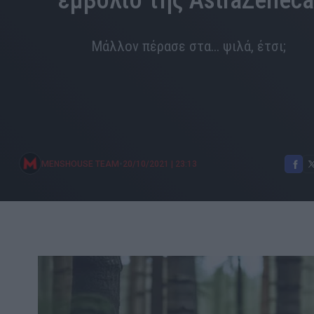
εμβόλιο της AstraZeneca
Μάλλον πέρασε στα... ψιλά, έτσι;
•
MENSHOUSE TEAM
20/10/2021
|
23:13