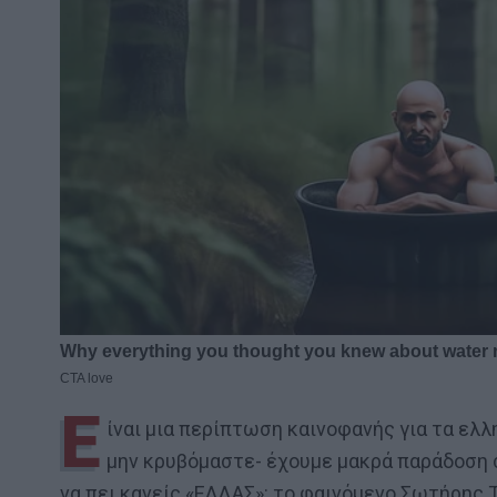
Ε
ίναι μια περίπτωση καινοφανής για τα ελλη
μην κρυβόμαστε- έχουμε μακρά παράδοση
να πει κανείς «ΕΛΛΑΣ»: το φαινόμενο Σωτήρης Τ