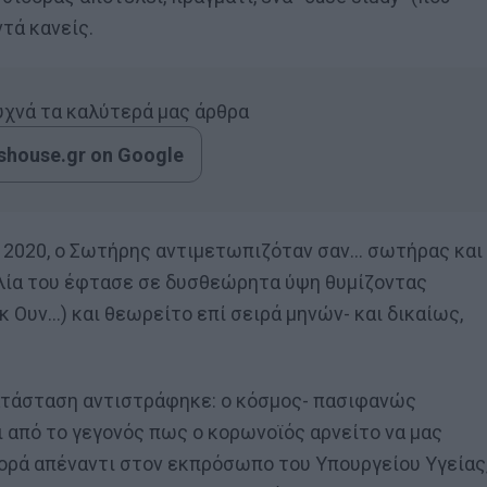
ντά κανείς.
συχνά τα καλύτερά μας άρθρα
house.gr on Google
υ 2020, ο Σωτήρης αντιμετωπιζόταν σαν… σωτήρας και
ιλία του έφτασε σε δυσθεώρητα ύψη θυμίζοντας
κ Ουν…) και θεωρείτο επί σειρά μηνών- και δικαίως,
κατάσταση αντιστράφηκε: ο κόσμος- πασιφανώς
ι από το γεγονός πως ο κορωνοϊός αρνείτο να μας
ορά απέναντι στον εκπρόσωπο του Υπουργείου Υγείας