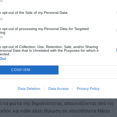
In
o opt-out of the Sale of my Personal Data.
In
to opt-out of processing my Personal Data for Targeted
ing.
In
o opt-out of Collection, Use, Retention, Sale, and/or Sharing
ersonal Data that Is Unrelated with the Purposes for which it
lected.
Out
CONFIRM
αϊκής οργής είτε επειδή ισχύουν οι φήμες που ήθελαν
Data Deletion
Data Access
Privacy Policy
 κυβέρνηση που δεν πραγματοποιούσε τα όσα κατά
πό τα φώτα της δημοσιότητας, απουσιάζοντας από τις
εδόν, και κάθε άλλη δήλωση σε οποιοδήποτε Μέσο