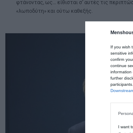
φτάνοντας, ως… είθισται σ’ αυτές τις περιπτώ
«λωποδύτη» και ούτω καθεξής.
Menshous
If you wish 
sensitive in
confirm you
continue se
information 
further disc
participants
Downstream 
Persona
I want t