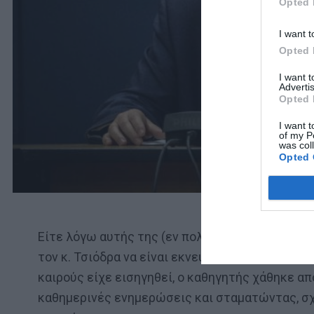
Opted 
I want t
Opted 
I want 
Advertis
Opted 
I want t
of my P
was col
Opted 
Είτε λόγω αυτής της (εν πολλοίς ανεξήγητης) λ
τον κ. Τσιόδρα να είναι εκνευρισμένος με την
καιρούς είχε εισηγηθεί, ο καθηγητής χάθηκε α
καθημερινές ενημερώσεις και σταματώντας, σχ