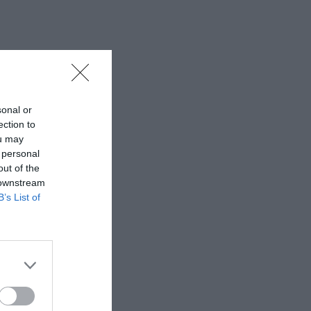
sonal or
ection to
ou may
 personal
out of the
 downstream
B’s List of