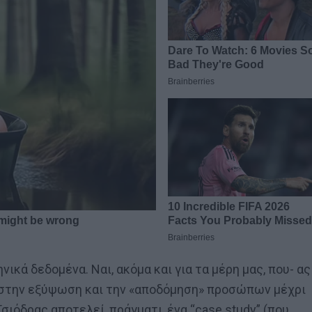
νικά δεδομένα. Ναι, ακόμα και για τα μέρη μας, που- ας
 στην εξύψωση και την «αποδόμηση» προσώπων μέχρι
σιόδρας αποτελεί, πράγματι, ένα “case study” (που