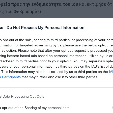
ορεία προς την ενδημικότητα του ιού
και εκτίμησε ότ
ες του Φεβρουαρίου.
ύμα της Όμικρον, βλέποντας και την πορεία του στη
e -
Do Not Process My Personal Information
νταση μεν, όμως δεν κρατά πολύ. «Η Όμικρον μπορεί να
πορεία προς την ενδημικότητα.
Αυτό που θα γίνει είναι
to opt-out of the sale, sharing to third parties, or processing of your per
formation for targeted advertising by us, please use the below opt-out s
 νόσο.
Δηλαδή οι άνθρωποι που έμπαιναν στο
r selection. Please note that after your opt-out request is processed y
 όπως χρόνια αναπνευστική πνευμονοπάθεια, καρδιακή
eing interest-based ads based on personal information utilized by us or
ε ιό περνούσαν δύσκολα και κάποιοι δυστυχώς
disclosed to third parties prior to your opt-out. You may separately opt-
losure of your personal information by third parties on the IAB’s list of
υμε ότι η Όμικρον θα πάει έτσι τον Ιανουάριο ίσως και
. This information may also be disclosed by us to third parties on the
IA
ακτηριστικά ο καθηγητής.
Participants
that may further disclose it to other third parties.
l Data Processing Opt Outs
o opt-out of the Sharing of my personal data.
 τον Ετιέν Καμαρά