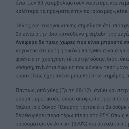
άνω των 60 να εμβολιαστούν νωρίτερα και να μ
καλύτερα τα πράγματα στην πατρίδα μας», είπε.
Τέλος, ο κ. Γουργουλιάνης σημείωσε ότι υπάρχε
θα είναι στην ίδια κατεύθυνση, δηλαδή της με
Ανέφερε δε τρεις χώρες που είναι μπροστά σ
λέγοντας ότι αυτή η εικόνα θα έρθει σιγά-σιγά 
φρένο στη χορήγηση τέταρτης δόσης, διότι έκαν
νόσηση, τη Νότια Αφρική που κάνουν τεστ μόνο
καραντίνας έχει πλέον μειωθεί στις 5 ημέρες, α
Πάντως, από χθες (Τρίτη 28/12) ισχύει και στ
ασυμπτωματικούς, όπως αποφασίστηκε από το Υ
Μάλιστα ο Θάνος Πλεύρης τόνισε ότι θα δούμε
δεν θα φέρει περαιτέρω πίεση στο ΕΣΥ. Όπως 
κρουσμάτων σε Αττική (370%) και συνολικά στ