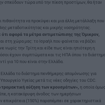
ην σπεύδουν τώρα υπό την πίεση προστίμων, θα ήταν
ι πιθανότητα να προκύψει και μια άλλη μετάλλαξη που
γάλης μεταδοτικότητας και μικρής νοσηρότητας.
ε ότι αφορά τα μέτρα αντιμετώπισης της Όμικρον,
και στη χώρα μας: το Ισραήλ που φαίνεται να βάζει
ε νωρίς την Τρίτη και είδε πως είναι ηπιότερη η
 όσοι έχουν συμπτώματα και τις ΗΠΑ όπου το διάστημ
ντί για 10 που είναι στην Ελλάδα.
ην Ελλάδα το διάστημα πενθήμερης απομόνωσης για
πουργείο Υγείας μετά τις νέες οδηγίες του CDC.
«τρομακτική αύξηση των κρουσμάτων»,
η οποία όμω
είπε, η κατακόρυφη άνοδος των ημερήσιων
ην επικράτεια (150%) παραπέμπει σε χαρακτηριστικά