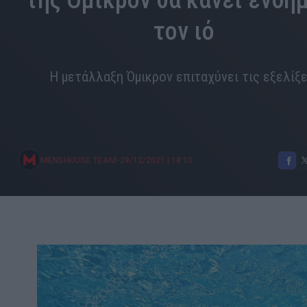
της Όμικρον θα κάνει ενδη
τον ιό
Η μετάλλαξη Όμικρον επιταχύνει τις εξελίξε
•
MENSHOUSE TEAM
29/12/2021
|
18:10