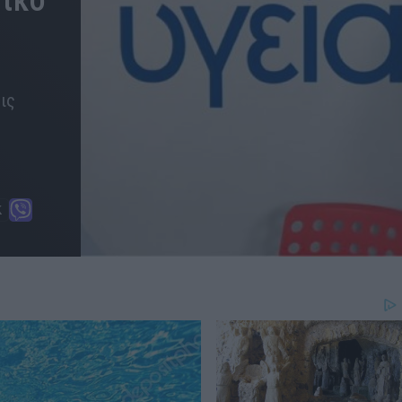
μικό
ις