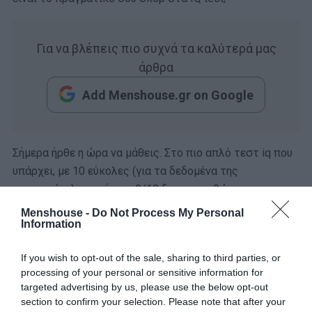
Για να βλέπεις πιο συχνά τα καλύτερά μας
άρθρα
Add Menshouse.gr on Google
Σήμερα ήρθε η ώρα να μάθεις. Στο πιο απλό τεστ iq που
υπάρχει, με 10 εύκολες (για τα δεδομένα της
κατηγορίας) ερωτήσεις 9/10 δεν κατορθώνουν να
κάνουν το απόλυτο. Για να μη σε πάρει από κάτω να σου
Menshouse -
Do Not Process My Personal
Information
πούμε απλώς ότι εμείς κάναμε 6/10 με τη βοήθεια του
κοινού!
If you wish to opt-out of the sale, sharing to third parties, or
processing of your personal or sensitive information for
Εσύ θα τα καταφέρεις; Δεν είμαστε τόσο αισιόδοξοι,
targeted advertising by us, please use the below opt-out
αλλά εάν εσύ είσαι, τότε μπες και δείξε τι πραγματικά
section to confirm your selection. Please note that after your
αξίζεις…