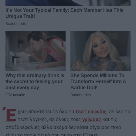
Έ
χεις απαντήσει σε όλα τα
τεστ ευφυίας
, σε όλα τα
τεστ λογικής, σε όλους τους
γρίφους
και τις
σπαζοκεφαλιές αλλά ακόμα δεν είσαι σίγουρος ποιο
είναι το πραγματικό σου σκορ στα IQ test;