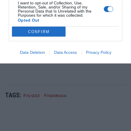
I want to opt-out of Collection, Use,
έπος που για 133 λεπτά σε κρατάει δικό της
Retention, Sale, and/or Sharing of my
Personal Data that Is Unrelated with the
2
Purposes for which it was collected.
ΜΠΑΛΑ
Opted Out
Η αλήθεια για τον Ετιέν Καμαρά
CONFIRM
3
ΔΙΑΚΟΠΕΣ
180 ευρώ με θέα την Καλντέρα:
Η στρατηγική last minute
και η νέα πραγματικότητα αλλάζουν όσα ξέραμε στη
Data Deletion
Data Access
Privacy Policy
Σαντορίνη
TAGS:
#
#
IQ QUIZ
ΠΑΙΧΝΙΔΙΑ