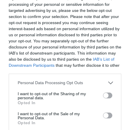
συνέχεια ο βαθμός δυσκολίας θα ανέβει
κι εκεί θα
processing of your personal or sensitive information for
ξεχωρίσουν οι καλοί παίκτες απ’ τους άριστους. Σε
targeted advertising by us, please use the below opt-out
αυτό το κουίζ ελάχιστοι κάνουν
το απόλυτο
εντός
section to confirm your selection. Please note that after your
opt-out request is processed you may continue seeing
χρόνου με την πρώτη προσπάθεια! Εσύ;
interest-based ads based on personal information utilized by
us or personal information disclosed to third parties prior to
your opt-out. You may separately opt-out of the further
disclosure of your personal information by third parties on the
ΕΚΚΙΝΗΣΗ
IAB’s list of downstream participants. This information may
also be disclosed by us to third parties on the
IAB’s List of
Downstream Participants
that may further disclose it to other
third parties.
Personal Data Processing Opt Outs
I want to opt-out of the Sharing of my
personal data.
Opted In
I want to opt-out of the Sale of my
Personal Data.
Opted In