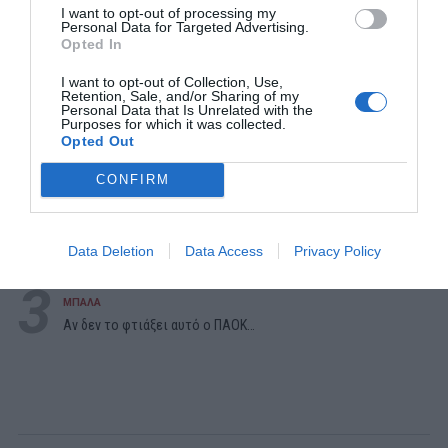
I want to opt-out of processing my
Personal Data for Targeted Advertising.
Opted In
I want to opt-out of Collection, Use,
Retention, Sale, and/or Sharing of my
ΔΗΜΟΦΙΛΕΣΤΕΡΑ ΗΜΕΡΑΣ
Personal Data that Is Unrelated with the
Purposes for which it was collected.
1
Opted Out
ΜΠΑΛΑ
Η αλήθεια για τον Ετιέν Καμαρά
CONFIRM
2
ΠΑΙΧΝΙΔΙΑ
Βρες πού βρίσκονται 10 παραλίες:
Αν κάνεις 10/10 σε
Data Deletion
Data Access
Privacy Policy
αυτό το κουίζ γεωγραφίας... είσαι Έλληνας!
3
ΜΠΑΛΑ
Αν δεν το φτιάξει αυτό ο ΠΑΟΚ…