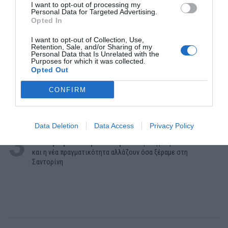
I want to opt-out of processing my
Personal Data for Targeted Advertising.
Opted In
ΔΗΜΟΦΙΛΕΣΤΕΡΑ ΗΜΕΡΑΣ
I want to opt-out of Collection, Use,
1
Retention, Sale, and/or Sharing of my
Personal Data that Is Unrelated with the
ΜΠΑΛΑ
Purposes for which it was collected.
Η αλήθεια για τον Ετιέν Καμαρά
Opted Out
2
ΠΑΙΧΝΙΔΙΑ
CONFIRM
Βρες πού βρίσκονται 10 παραλίες:
Αν κάνεις 10/10 σε
αυτό το κουίζ γεωγραφίας... είσαι Έλληνας!
Data Deletion
Data Access
Privacy Policy
3
ΔΙΑΚΟΠΕΣ
180 ευρώ με θέα την Καλντέρα:
Η στρατηγική last minute
και η νέα πραγματικότητα αλλάζουν όσα ξέραμε στη
Σαντορίνη