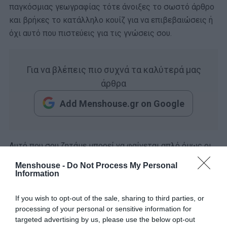
παγκόσμιας γεωγραφίας τότε άνοιξες το σωστό άρθρο
και βρήκες το κατάλληλο κουίζ για να επιβεβαιώσεις ή
όχι αυτό που πιστεύεις για τις γνώσεις σου.
Για να βλέπεις πιο συχνά τα καλύτερά μας
άρθρα
Add Menshouse.gr on Google
Αυτό που σου ζητάμε μπορεί να φαίνεται απλό όμως οι
χώρες για τις οποίες θα ερωτηθείς όταν ξεκινήσεις το
Menshouse -
Do Not Process My Personal
κουίζ δεν είναι και οι πιο διάσημες εκπρόσωποι των
Information
ηπείρων στις οποίες ανήκουν.
If you wish to opt-out of the sale, sharing to third parties, or
Θα καταφέρεις να βρεις χωρίς καμία άλλη βοήθεια σε
processing of your personal or sensitive information for
targeted advertising by us, please use the below opt-out
ποια ήπειρο ανήκουν οι δέκα χώρες που σου ζητάμε;