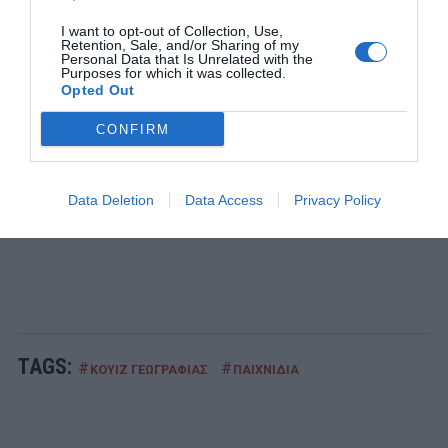
1
ΣΕΙΡΕΣ - ΤΑΙΝΙΕΣ
I want to opt-out of Collection, Use,
Δεν θα το πιστεύεις:
Δες απόψε στο Ertflix την ταινία -
Retention, Sale, and/or Sharing of my
έπος που για 133 λεπτά σε κρατάει δικό της
Personal Data that Is Unrelated with the
Purposes for which it was collected.
Opted Out
2
ΔΙΑΚΟΠΕΣ
180 ευρώ με θέα την Καλντέρα:
Η στρατηγική last minute
CONFIRM
και η νέα πραγματικότητα αλλάζουν όσα ξέραμε στη
Σαντορίνη
3
Data Deletion
Data Access
Privacy Policy
ΜΠΑΛΑ
Φαίνεται με τη μία για τον Γιάγκουσιτς
TAGS:
#
#
ΚΟΥΙΖ ΓΕΩΓΡΑΦΙΑΣ
ΠΑΙΧΝΙΔΙΑ