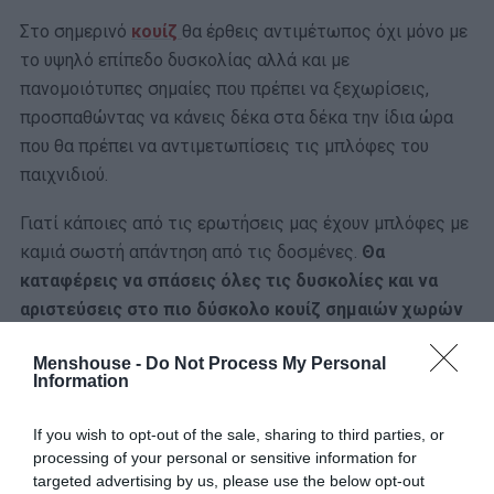
Στο σημερινό
κουίζ
θα έρθεις αντιμέτωπος όχι μόνο με
το υψηλό επίπεδο δυσκολίας αλλά και με
πανομοιότυπες σημαίες που πρέπει να ξεχωρίσεις,
προσπαθώντας να κάνεις δέκα στα δέκα την ίδια ώρα
που θα πρέπει να αντιμετωπίσεις τις μπλόφες του
παιχνιδιού.
Γιατί κάποιες από τις ερωτήσεις μας έχουν μπλόφες με
καμιά σωστή απάντηση από τις δοσμένες.
Θα
καταφέρεις να σπάσεις όλες τις δυσκολίες και να
αριστεύσεις στο πιο δύσκολο κουίζ σημαιών χωρών
από όλο τον κόσμο;
Menshouse -
Do Not Process My Personal
Information
If you wish to opt-out of the sale, sharing to third parties, or
processing of your personal or sensitive information for
targeted advertising by us, please use the below opt-out