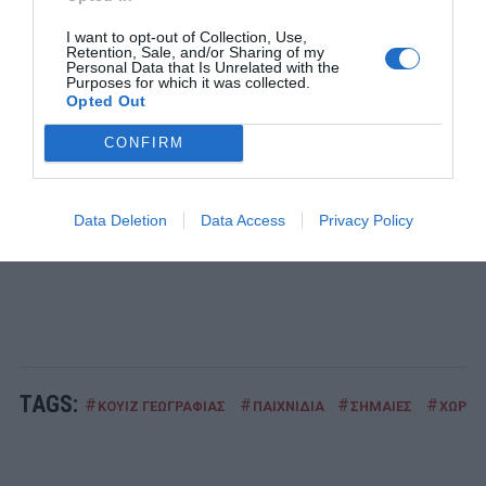
1
I want to opt-out of Collection, Use,
ΠΑΙΧΝΙΔΙΑ
Retention, Sale, and/or Sharing of my
Επιπέδου Γυμνασίου:
10 απλές ερωτήσεις που δείχνουν
Personal Data that Is Unrelated with the
Purposes for which it was collected.
ότι δεν έμαθες σωστά την ελληνική ιστορία
Opted Out
2
ΜΠΑΛΑ
CONFIRM
Η πιο ακριβή μεταγραφή στην ιστορία της:
Δεν έχουμε
καταλάβει τι παικταρά πήρε η Ρεάλ...
3
Data Deletion
Data Access
Privacy Policy
ΜΠΑΛΑ
Ο παίκτης που πρέπει οπωσδήποτε να χωρέσει στην ΑΕΚ
TAGS:
#
#
#
#
ΚΟΥΙΖ ΓΕΩΓΡΑΦΙΑΣ
ΠΑΙΧΝΙΔΙΑ
ΣΗΜΑΙΕΣ
ΧΩΡΕΣ